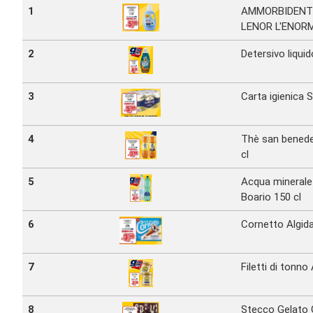
1
AMMORBIDENT
LENOR L'ENOR
2
Detersivo liqui
3
Carta igienica 
4
Thè san benede
cl
5
Acqua minerale 
Boario 150 cl
6
Cornetto Algid
7
Filetti di tonno
8
Stecco Gelato