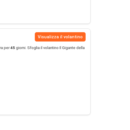
Visualizza il volantino
ra per
45
giorni. Sfoglia il volantino Il Gigante della