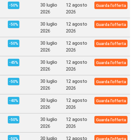
30 luglio
12 agosto
-50%
Guarda l'offerta
2026
2026
30 luglio
12 agosto
-50%
Guarda l'offerta
2026
2026
30 luglio
12 agosto
-50%
Guarda l'offerta
2026
2026
30 luglio
12 agosto
-45%
Guarda l'offerta
2026
2026
30 luglio
12 agosto
-50%
Guarda l'offerta
2026
2026
30 luglio
12 agosto
-40%
Guarda l'offerta
2026
2026
30 luglio
12 agosto
-50%
Guarda l'offerta
2026
2026
30 luglio
12 agosto
-50%
Guarda l'offerta