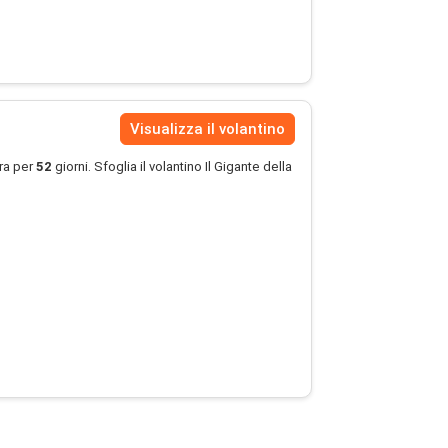
Visualizza il volantino
ra per
52
giorni. Sfoglia il volantino Il Gigante della