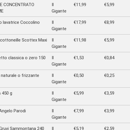
E CONCENTRATO
Il
€11,99
€5,99
ME
Gigante
do lavatrice Coccolino
Il
€17,99
€8,99
Gigante
Scottoneille Scottex Maxi
Il
€11,98
€5,99
Gigante
tto classica o zero 150
Il
€1,53
€0,84
Gigante
naturale o frizzante
Il
€0,50
€0,25
Gigante
a 450 g
Il
€5,99
€3,59
Gigante
 Angelo Parodi
Il
€7,99
€3,99
Gigante
 Gruvi Sammontana 240
Il
€5,19
€2,59