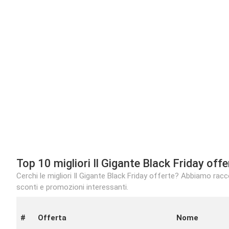
Top 10 migliori Il Gigante Black Friday offe
Cerchi le migliori Il Gigante Black Friday offerte? Abbiamo racc
sconti e promozioni interessanti.
#
Offerta
Nome