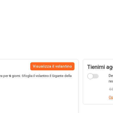
Tienimi ag
Visualizza il volantino
De
ra per
6
giorni. Sfoglia il volantino Il Gigante della
re
44
Op