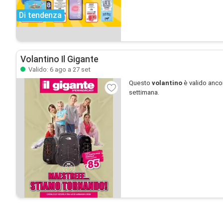
Di tendenza
Volantino Il Gigante
Valido: 6 ago a 27 set
Questo
volantino
è valido anco
settimana.