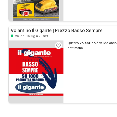
Volantino Il Gigante | Prezzo Basso Sempre
Valido: 16 lug a 20 set
Questo
volantino
è valido anco
settimana.