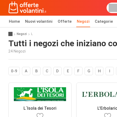
Home
Nuovi volantini
Offerte
Negozi
Categorie
Negozi
L
Tutti i negozi che iniziano con
24 Negozi
0-9
A
B
C
D
E
F
G
H
I
L´Isola dei Tesori
L'Erbolari