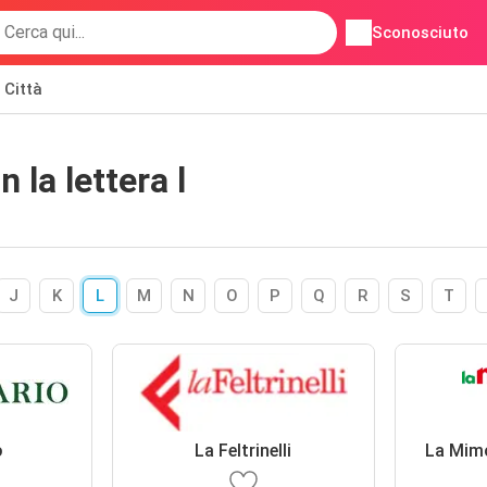
Sconosciuto
Città
 la lettera l
J
K
L
M
N
O
P
Q
R
S
T
o
La Feltrinelli
La Mim