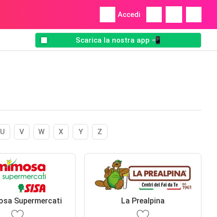
Accedi
Scarica la nostra app 📲
U
V
W
X
Y
Z
osa Supermercati
La Prealpina