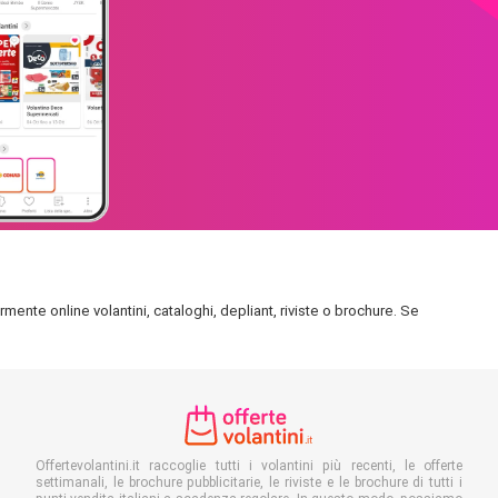
rmente online volantini, cataloghi, depliant, riviste o brochure. Se
Offertevolantini.it raccoglie tutti i volantini più recenti, le offerte
settimanali, le brochure pubblicitarie, le riviste e le brochure di tutti i