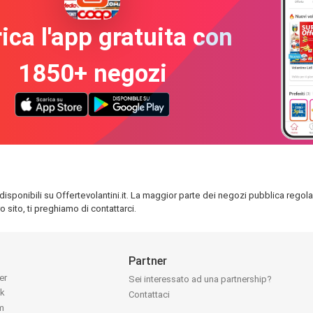
ica l'app gratuita con
1850+ negozi
disponibili su Offertevolantini.it. La maggior parte dei negozi pubblica regola
 sito, ti preghiamo di contattarci.
Partner
ter
Sei interessato ad una partnership?
ok
Contattaci
am