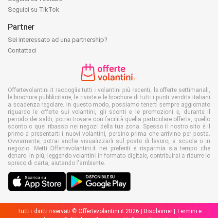
Seguici su TikTok
Partner
Sei interessato ad una partnership?
Contattaci
Offertevolantini.it raccoglie tutti i volantini più recenti, le offerte settimanali,
le brochure pubblicitarie, le riviste e le brochure di tutti i punti vendita italiani
a scadenza regolare. In questo modo, possiamo tenerti sempre aggiornato
riguardo le offerte sui volantini, gli sconti e le promozioni e, durante il
periodo dei saldi, potrai trovare con facilità quella particolare offerta, quello
sconto o quel ribasso nei negozi della tua zona. Spesso il nostro sito è il
primo a presentarti i nuovi volantini, persino prima che arrivino per posta.
Ovviamente, potrai anche visualizzarli sul posto di lavoro, a scuola o in
negozio. Metti Offertevolantini.it nei preferiti e risparmia sia tempo che
denaro. In più, leggendo volantini in formato digitale, contribuirai a ridurre lo
spreco di carta, aiutando l'ambiente.
Tutti i diritti riservati © Offertevolantini.it 2026 |
Disclaimer
|
Termini e