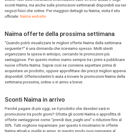
sconti Naïma, ma anche sulle promozioni settimanali disponibili sia nei
negozi fisici che online. Per maggiori dettagli su Naïma, visita il sito
ufficiale:
Naïma website
Naïma offerte della prossima settimana
"Quando potrò visualizzare le migliori offerte Naïma della settimana
seguente?" è una domanda che riceviamo spesso. Molti utenti
organizzano la spesa in anticipo, cercando le promozioni più
vantaggiose. Per questo motivo siamo sempre tra i primi a pubblicare
nuove offerte Naïma. Saprai così se conviene aspettare prima di
acquistare un prodotto, oppure approfittare dei prezzi migliori appena
disponibili. Offertevolantini ti aiuta a trovare le promozioni Naïma della
settimana prossima, online o in arrivo a breve.
Sconti Naïma in arrivo
Perché pagare di più oggi, se il prodotto che desideri sarà in
promozione tra pochi giorni? Sfrutta gli sconti Naïma e approfitta di
offerte vantaggiose come “prendi due, paghi uno” o riduzioni fino al
50%. Tutti vogliono risparmiare: per questo ti mostriamo le offerte
Naïma attuali e quelle in arrivo. In questo modo puoi preparare al