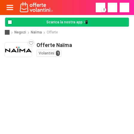
!
Scarica la nostra app 📲
Negozi
Naïma
Offerte
Offerte Naïma
Volantini
1