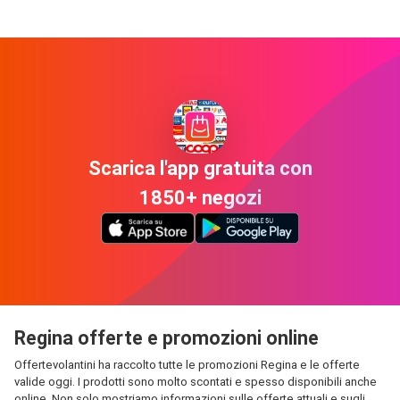
Scarica l'app gratuita con
1850+ negozi
Regina offerte e promozioni online
Offertevolantini ha raccolto tutte le promozioni Regina e le offerte
valide oggi. I prodotti sono molto scontati e spesso disponibili anche
online. Non solo mostriamo informazioni sulle offerte attuali e sugli