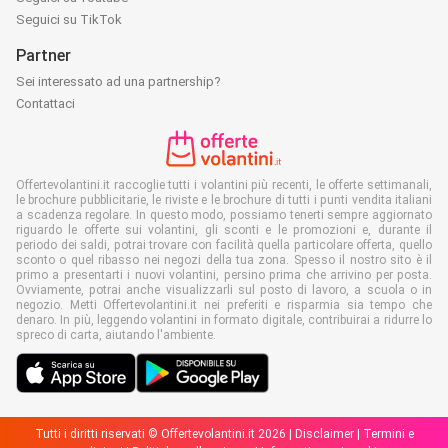
Seguici su TikTok
Partner
Sei interessato ad una partnership?
Contattaci
Offertevolantini.it raccoglie tutti i volantini più recenti, le offerte settimanali,
le brochure pubblicitarie, le riviste e le brochure di tutti i punti vendita italiani
a scadenza regolare. In questo modo, possiamo tenerti sempre aggiornato
riguardo le offerte sui volantini, gli sconti e le promozioni e, durante il
periodo dei saldi, potrai trovare con facilità quella particolare offerta, quello
sconto o quel ribasso nei negozi della tua zona. Spesso il nostro sito è il
primo a presentarti i nuovi volantini, persino prima che arrivino per posta.
Ovviamente, potrai anche visualizzarli sul posto di lavoro, a scuola o in
negozio. Metti Offertevolantini.it nei preferiti e risparmia sia tempo che
denaro. In più, leggendo volantini in formato digitale, contribuirai a ridurre lo
spreco di carta, aiutando l'ambiente.
Tutti i diritti riservati © Offertevolantini.it 2026 |
Disclaimer
|
Termini e