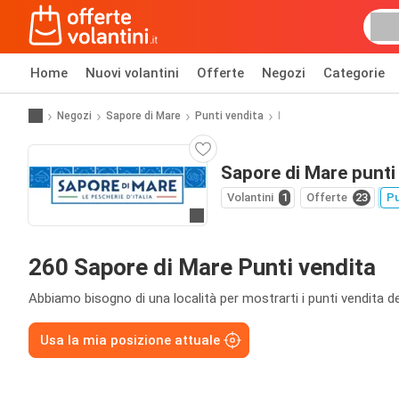
Home
Nuovi volantini
Offerte
Negozi
Categorie
Negozi
Sapore di Mare
Punti vendita
I
Sapore di Mare punti
Volantini
1
Offerte
23
Pu
Vai al sito web
260 Sapore di Mare Punti vendita
Abbiamo bisogno di una località per mostrarti i punti vendita de
Usa la mia posizione attuale