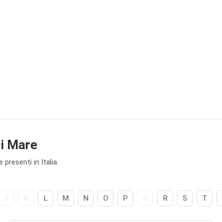
di Mare
presenti in Italia.
J
K
L
M
N
O
P
Q
R
S
T