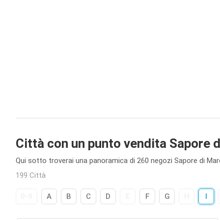
Città con un punto vendita Sapore 
Qui sotto troverai una panoramica di 260 negozi Sapore di Mare 
199 Città
0-9
A
B
C
D
E
F
G
H
I