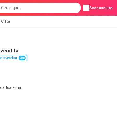
Sconosciuto
Città
 vendita
nti vendita
260
lla tua zona.