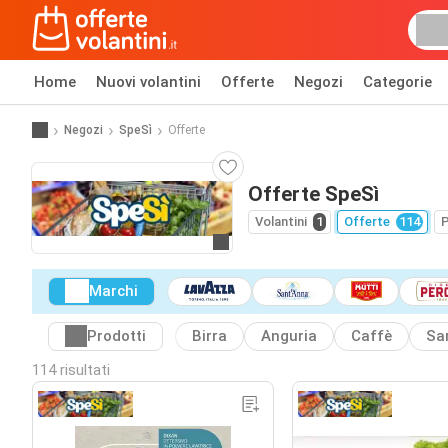
Home
Nuovi volantini
Offerte
Negozi
Categorie
Negozi
SpeSì
Offerte
Offerte SpeSì
Volantini
1
Offerte
114
P
Vai al sito web
Marchi
Prodotti
Birra
Anguria
Caffè
Sa
114 risultati