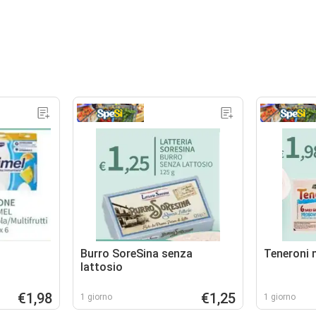
Burro SoreSina senza
Teneroni 
lattosio
€1,98
€1,25
1 giorno
1 giorno