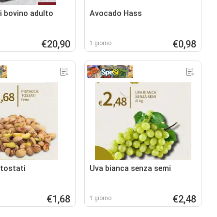
i bovino adulto
Avocado Hass
€20,90
€0,98
1 giorno
 tostati
Uva bianca senza semi
€1,68
€2,48
1 giorno