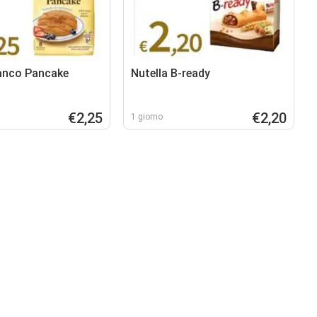
anco Pancake
Nutella B-ready
€2,25
€2,20
1 giorno