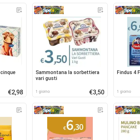
cinque
Sammontana la sorbettiera
Findus 4 F
vari gusti
€2,98
€3,50
1 giorno
1 giorno