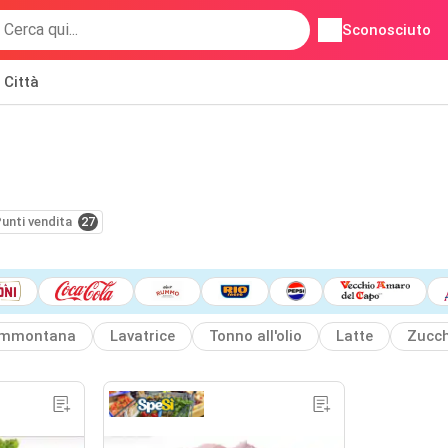
Sconosciuto
Città
unti vendita
27
mmontana
Lavatrice
Tonno all'olio
Latte
Zucch