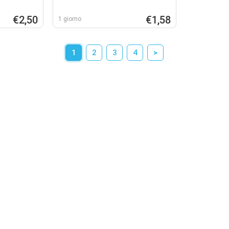
€2,50
€1,58
1 giorno
1
2
3
4
>