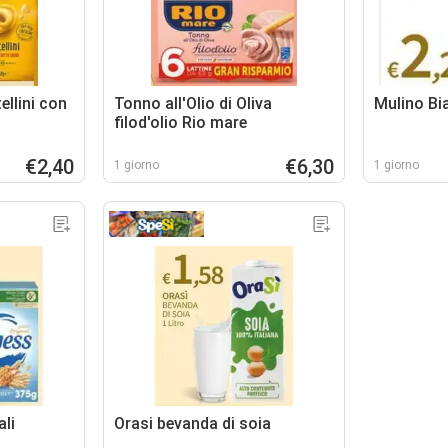
ellini con
Tonno all'Olio di Oliva
Mulino Bi
filod'olio Rio mare
€2,40
€6,30
1 giorno
1 giorno
ali
Orasi bevanda di soia