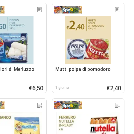
iori di Merluzzo
Mutti polpa di pomodoro
€6,50
€2,40
1 giorno