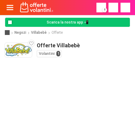
!
Scarica la nostra app 📲
Negozi
Villabebè
Offerte
Offerte Villabebè
Volantini
1