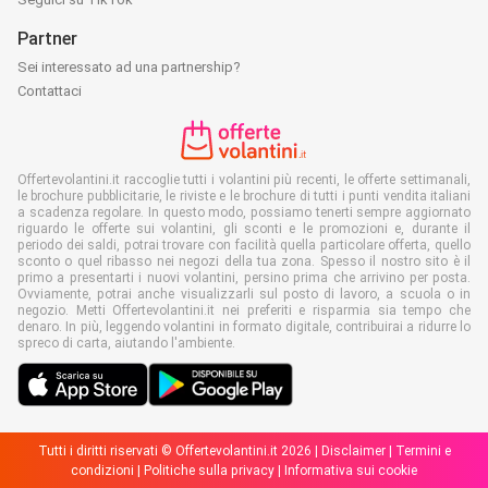
Partner
Sei interessato ad una partnership?
Contattaci
Offertevolantini.it raccoglie tutti i volantini più recenti, le offerte settimanali,
le brochure pubblicitarie, le riviste e le brochure di tutti i punti vendita italiani
a scadenza regolare. In questo modo, possiamo tenerti sempre aggiornato
riguardo le offerte sui volantini, gli sconti e le promozioni e, durante il
periodo dei saldi, potrai trovare con facilità quella particolare offerta, quello
sconto o quel ribasso nei negozi della tua zona. Spesso il nostro sito è il
primo a presentarti i nuovi volantini, persino prima che arrivino per posta.
Ovviamente, potrai anche visualizzarli sul posto di lavoro, a scuola o in
negozio. Metti Offertevolantini.it nei preferiti e risparmia sia tempo che
denaro. In più, leggendo volantini in formato digitale, contribuirai a ridurre lo
spreco di carta, aiutando l'ambiente.
Tutti i diritti riservati © Offertevolantini.it 2026 |
Disclaimer
|
Termini e
condizioni
|
Politiche sulla privacy
|
Informativa sui cookie