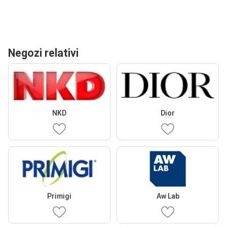
Negozi relativi
NKD
Dior
Primigi
Aw Lab