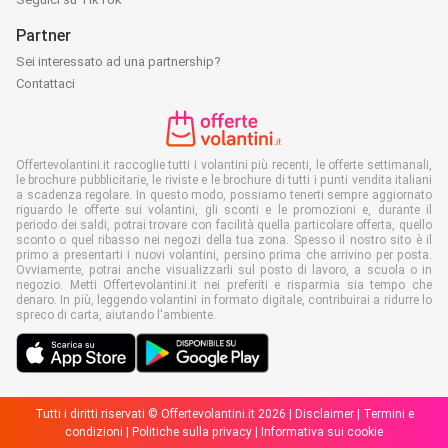
Partner
Sei interessato ad una partnership?
Contattaci
Offertevolantini.it raccoglie tutti i volantini più recenti, le offerte settimanali,
le brochure pubblicitarie, le riviste e le brochure di tutti i punti vendita italiani
a scadenza regolare. In questo modo, possiamo tenerti sempre aggiornato
riguardo le offerte sui volantini, gli sconti e le promozioni e, durante il
periodo dei saldi, potrai trovare con facilità quella particolare offerta, quello
sconto o quel ribasso nei negozi della tua zona. Spesso il nostro sito è il
primo a presentarti i nuovi volantini, persino prima che arrivino per posta.
Ovviamente, potrai anche visualizzarli sul posto di lavoro, a scuola o in
negozio. Metti Offertevolantini.it nei preferiti e risparmia sia tempo che
denaro. In più, leggendo volantini in formato digitale, contribuirai a ridurre lo
spreco di carta, aiutando l'ambiente.
Tutti i diritti riservati © Offertevolantini.it 2026 |
Disclaimer
|
Termini e
condizioni
|
Politiche sulla privacy
|
Informativa sui cookie