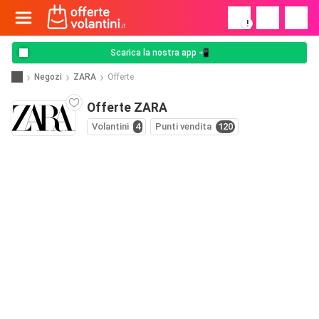
!
Scarica la nostra app 📲
Negozi
ZARA
Offerte
Offerte ZARA
Volantini
4
Punti vendita
120