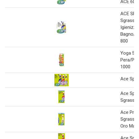
ACE 600
ACE SPR
Sgrassat
Igienizza
Bagno/C
800
Yoga Su
Pera/Pe
1000
Ace Spra
Ace Spra
Sgrassat
Ace Prix
Sgrassat
Oro Marsi
Ace Spra