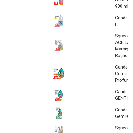
900 ml
Candeggi
l
Sgrassat
ACE Lav
Marsiglia
Bagno 60
Candegg
Gentile 
Profumo 
Candegg
GENTILE 
Candegg
Gentile 2,
Sgrassat