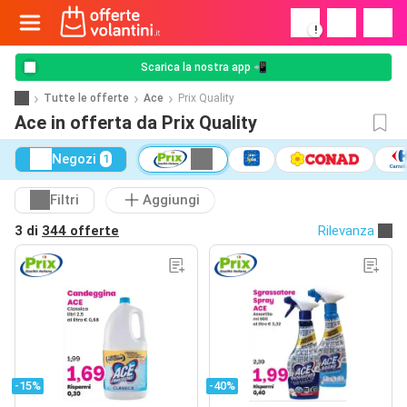
!
Scarica la nostra app 📲
Tutte le offerte
Ace
Prix Quality
Ace in offerta da Prix Quality
Negozi
1
Filtri
Aggiungi
3 di
344 offerte
Rilevanza
-15%
-40%