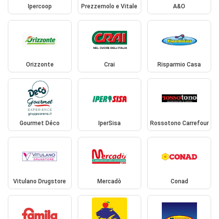
Ipercoop
Prezzemolo e Vitale
A&O
Orizzonte
Crai
Risparmio Casa
Gourmet Déco
IperSisa
Rossotono Carrefour
Vitulano Drugstore
Mercadò
Conad