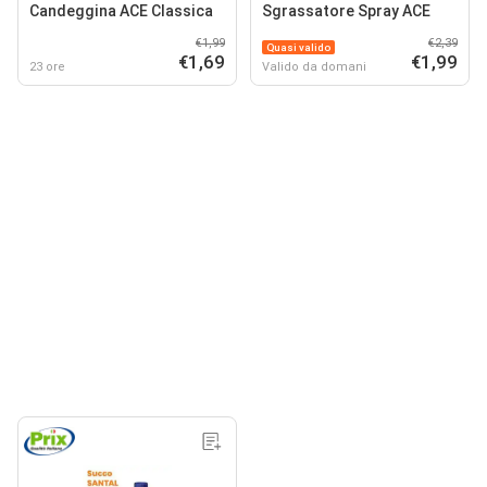
Candeggina ACE Classica
Sgrassatore Spray ACE
€1,99
€2,39
Quasi valido
€1,69
€1,99
23 ore
Valido da domani