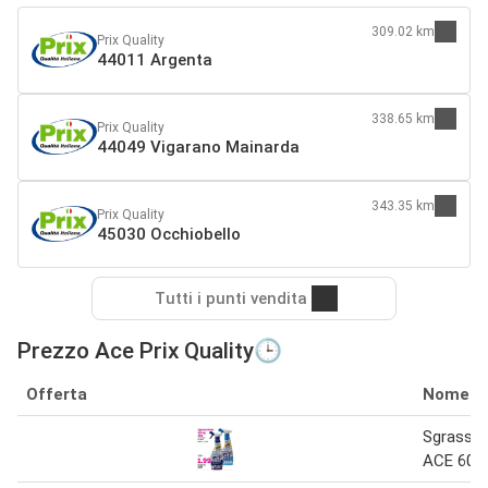
309.02 km
Prix Quality
44011 Argenta
338.65 km
Prix Quality
44049 Vigarano Mainarda
343.35 km
Prix Quality
45030 Occhiobello
Tutti i punti vendita
Prezzo Ace Prix Quality🕒
Offerta
Nome
Sgrassat
ACE 600