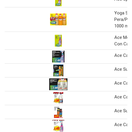
Yoga Su
Pera/Pe
1000 ml
Ace Mou
Con Can
Ace Can
Ace Succh
Ace Can
Ace Can
Ace Succh
Ace Can