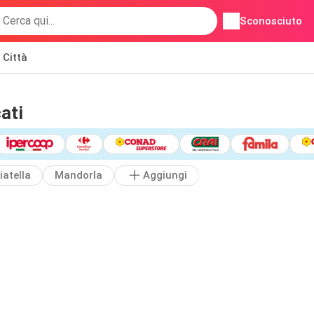
Sconosciuto
Città
ati
iatella
Mandorla
Aggiungi