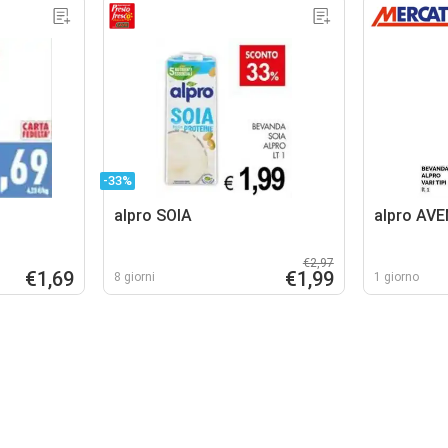
-33%
alpro SOIA
alpro AV
€2,97
€1,69
€1,99
8 giorni
1 giorno