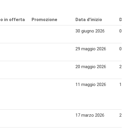
o in offerta
Promozione
Data d'inizio
Data 
30 giugno 2026
09 lug
29 maggio 2026
07 gi
20 maggio 2026
28 ma
11 maggio 2026
19 ma
17 marzo 2026
26 ma