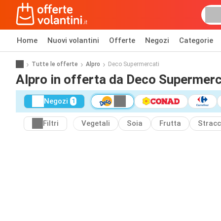
Home
Nuovi volantini
Offerte
Negozi
Categorie
Tutte le offerte
Alpro
Deco Supermercati
Alpro in offerta da Deco Supermerc
Negozi
1
Filtri
Vegetali
Soia
Frutta
Stracc