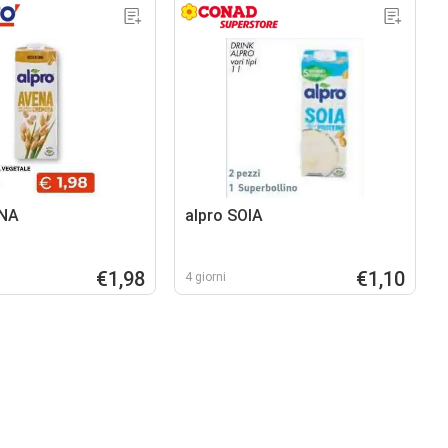
ENA
alpro SOIA
€1,98
€1,10
4 giorni