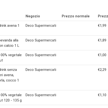
Negozio
Prezzo normale
Prezz
drink avena 1
Deco Supermercati
€1,99
bevanda alla
Deco Supermercati
€1,89
on calcio 1 L
100% vegetale
Deco Supermercati
€1,00
ut
drink senza
Deco Supermercati
€2,29
ri avena,
la, cocco 1
100% vegetale
Deco Supermercati
€1,10
t 120 - 135 g