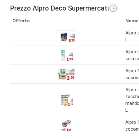
Prezzo Alpro Deco Supermercati🕒
Offerta
Nome
Alpro 
L
Alpro 
soia c
Alpro 
cocon
Alpro 
zucche
mandor
L
Alpro 
coconu