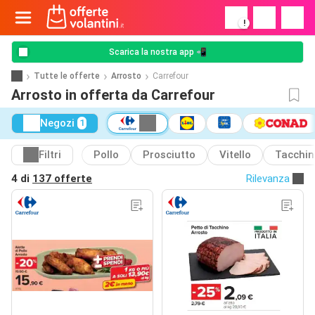
!
Scarica la nostra app 📲
Tutte le offerte
Arrosto
Carrefour
Arrosto in offerta da Carrefour
Negozi
1
Filtri
Pollo
Prosciutto
Vitello
Tacchin
4 di
137 offerte
Rilevanza