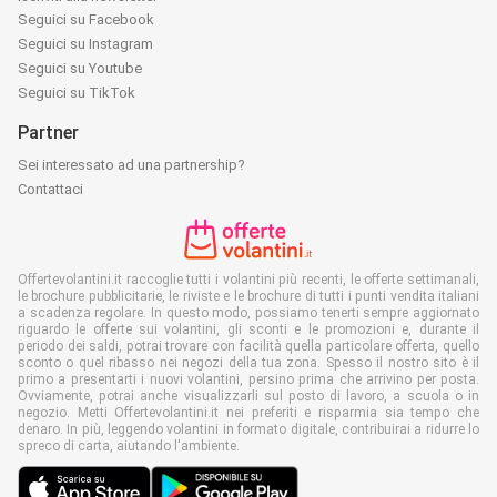
Seguici su Facebook
Seguici su Instagram
Seguici su Youtube
Seguici su TikTok
Partner
Sei interessato ad una partnership?
Contattaci
Offertevolantini.it raccoglie tutti i volantini più recenti, le offerte settimanali,
le brochure pubblicitarie, le riviste e le brochure di tutti i punti vendita italiani
a scadenza regolare. In questo modo, possiamo tenerti sempre aggiornato
riguardo le offerte sui volantini, gli sconti e le promozioni e, durante il
periodo dei saldi, potrai trovare con facilità quella particolare offerta, quello
sconto o quel ribasso nei negozi della tua zona. Spesso il nostro sito è il
primo a presentarti i nuovi volantini, persino prima che arrivino per posta.
Ovviamente, potrai anche visualizzarli sul posto di lavoro, a scuola o in
negozio. Metti Offertevolantini.it nei preferiti e risparmia sia tempo che
denaro. In più, leggendo volantini in formato digitale, contribuirai a ridurre lo
spreco di carta, aiutando l'ambiente.