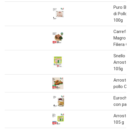
Puro Ber
di Pollo 
100g
Carrefou
Magro di 
Filiera Qu
Snello R
Arrosto 
105g
Arrosto 
pollo C
Eurochef
con pata
Arrosto 
105 g