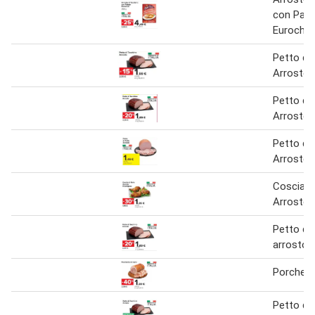
con Pata
Eurochef
Petto di
Arrosto
Petto di
Arrosto
Petto di 
Arrosto
Coscia di
Arrosto 
Petto di
arrosto
Porchett
Petto di