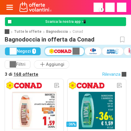
!
Scarica la nostra app 📲
Tutte le offerte
Bagnodoccia
Conad
Bagnodoccia in offerta da Conad
Negozi
1
Filtri
Aggiungi
3 di
168 offerte
Rilevanza
-36%