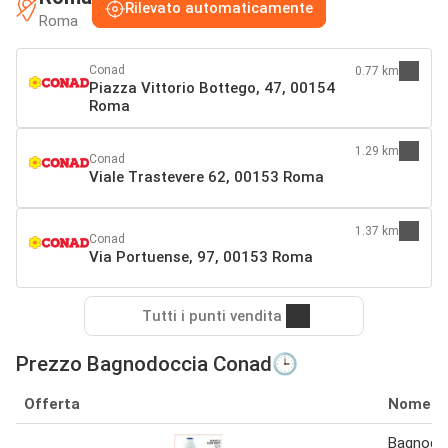
Rilevato automaticamente
Roma
Conad
0.77 km
Piazza Vittorio Bottego, 47, 00154
Roma
1.29 km
Conad
Viale Trastevere 62, 00153 Roma
1.37 km
Conad
Via Portuense, 97, 00153 Roma
Tutti i punti vendita
Prezzo Bagnodoccia Conad🕒
Offerta
Nome
Bagnodo