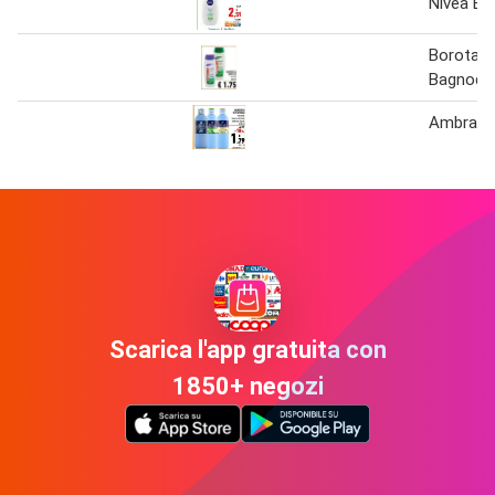
Nivea Ba
Borotalc
Bagnodo
Ambra B
Scarica l'app gratuita con
1850+ negozi