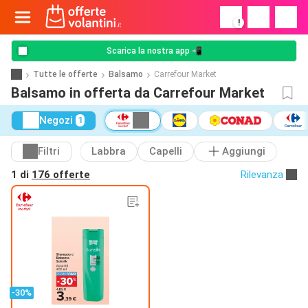
!
Scarica la nostra app 📲
Tutte le offerte
Balsamo
Carrefour Market
Balsamo in offerta da Carrefour Market
Negozi
1
Filtri
Labbra
Capelli
Aggiungi
1 di
176 offerte
Rilevanza
-30%