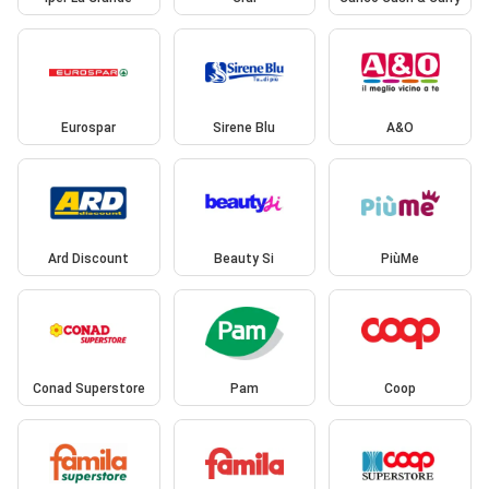
Eurospar
Sirene Blu
A&O
Ard Discount
Beauty Si
PiùMe
Conad Superstore
Pam
Coop