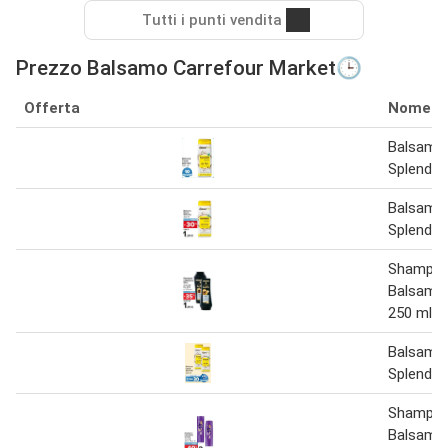
Tutti i punti vendita
Prezzo Balsamo Carrefour Market🕒
Offerta
Nome
Balsamo
Splendor
Balsamo
Splendor
Shampoo
Balsamo 
250 ml
Balsamo
Splendor
Shampoo
Balsamo 