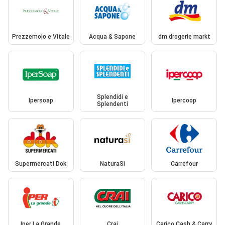
Prezzemolo e Vitale
Acqua & Sapone
dm drogerie markt
Splendidi e
Ipersoap
Ipercoop
Splendenti
Supermercati Dok
NaturaSì
Carrefour
Iper La Grande
Crai
Carico Cash & Carry