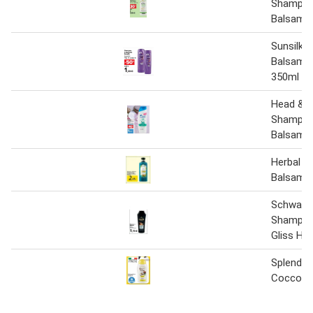
Shampoo
Balsamo
Sunsilk 
Balsamo
350ml
Head & S
Shampo
Balsamo
Herbal 
Balsamo
Schwarz
Shampoo
Gliss Hai
Splend'O
Cocco 3