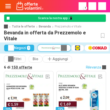
!
Scarica la nostra app 📲
Tutte le offerte
Bevanda
Prezzemolo e Vitale
Bevanda in offerta da Prezzemolo e
Vitale
Negozi
1
Filtri
Bio
Aggiungi
6 di
150 offerte
Rilevanza
-20%
-19%