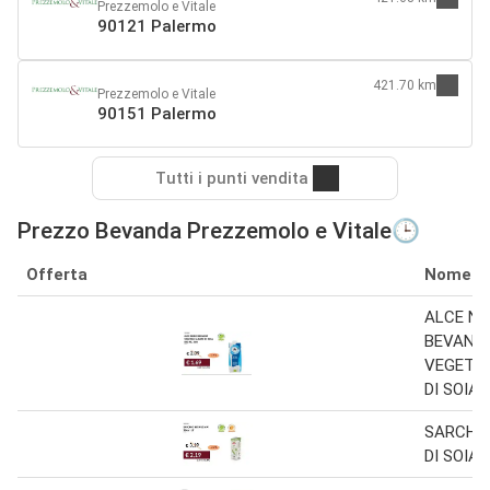
Prezzemolo e Vitale
90121 Palermo
421.70 km
Prezzemolo e Vitale
90151 Palermo
Tutti i punti vendita
Prezzo Bevanda Prezzemolo e Vitale🕒
Offerta
Nome
ALCE NE
BEVAND
VEGETAL
DI SOIA 
SARCHI
DI SOIA 