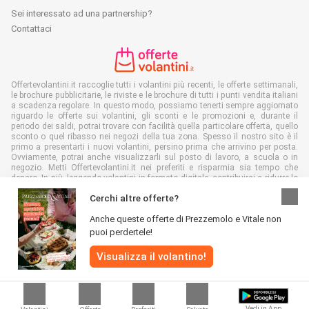
Sei interessato ad una partnership?
Contattaci
Offertevolantini.it raccoglie tutti i volantini più recenti, le offerte settimanali,
le brochure pubblicitarie, le riviste e le brochure di tutti i punti vendita italiani
a scadenza regolare. In questo modo, possiamo tenerti sempre aggiornato
riguardo le offerte sui volantini, gli sconti e le promozioni e, durante il
periodo dei saldi, potrai trovare con facilità quella particolare offerta, quello
sconto o quel ribasso nei negozi della tua zona. Spesso il nostro sito è il
primo a presentarti i nuovi volantini, persino prima che arrivino per posta.
Ovviamente, potrai anche visualizzarli sul posto di lavoro, a scuola o in
negozio. Metti Offertevolantini.it nei preferiti e risparmia sia tempo che
denaro. In più, leggendo volantini in formato digitale, contribuirai a ridurre lo
spreco di carta, aiutando l'ambiente.
Cerchi altre offerte?
Anche queste offerte di Prezzemolo e Vitale non
puoi perdertele!
Visualizza il volantino!
Tutti i diritti riservati © Offertevolantini.it 2026 |
Disclaimer
|
Termini e
condizioni
|
Politiche sulla privacy
|
Informativa sui cookie
Vedi in App