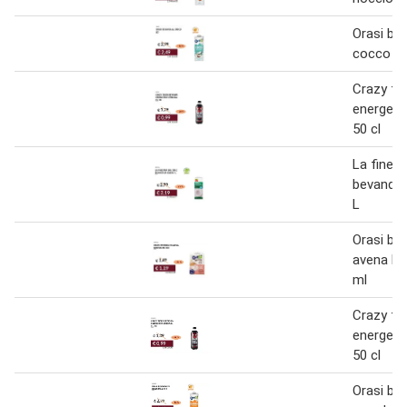
Orasi be
cocco 1 
Crazy ti
energetic
50 cl
La finest
bevanda 
L
Orasi be
avena ba
ml
Crazy ti
energetic
50 cl
Orasi be