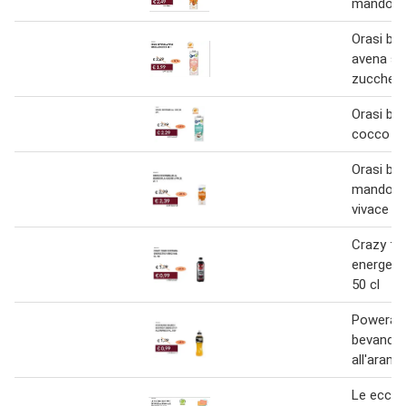
mandorla
Orasi be
avena s
zuccheri 
Orasi be
cocco 1 
Orasi bev
mandorla
vivace 1 
Crazy ti
energetic
50 cl
Powerad
bevanda 
all'aranc
Le eccel