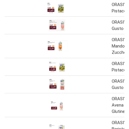
ORASI' B
Pistacch
ORASI' B
Gusto di
ORASI' B
Mandorl
Zuccheri 
ORASI' B
Pistacch
ORASI' B
Gusto di
ORASI' B
Avena S
Glutine 1 
ORASI' B