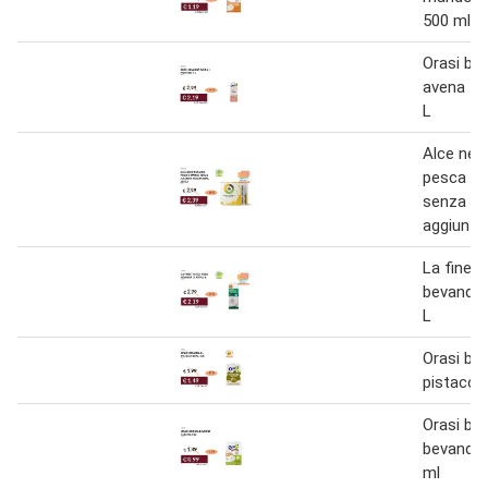
500 ml
Orasi be
avena + 
L
Alce ner
pesca e
senza zu
aggiunti
La finest
bevanda 
L
Orasi be
pistacch
Orasi bar
bevanda 
ml