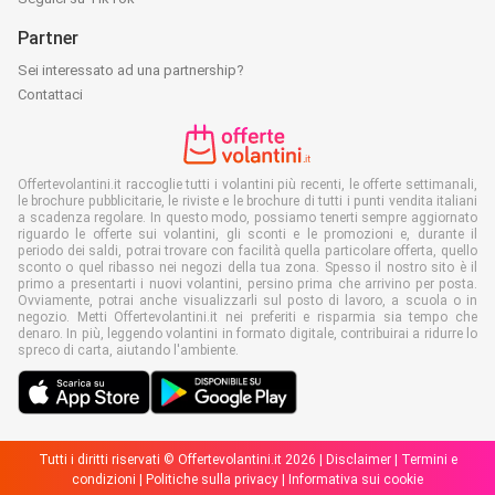
Partner
Sei interessato ad una partnership?
Contattaci
Offertevolantini.it raccoglie tutti i volantini più recenti, le offerte settimanali,
le brochure pubblicitarie, le riviste e le brochure di tutti i punti vendita italiani
a scadenza regolare. In questo modo, possiamo tenerti sempre aggiornato
riguardo le offerte sui volantini, gli sconti e le promozioni e, durante il
periodo dei saldi, potrai trovare con facilità quella particolare offerta, quello
sconto o quel ribasso nei negozi della tua zona. Spesso il nostro sito è il
primo a presentarti i nuovi volantini, persino prima che arrivino per posta.
Ovviamente, potrai anche visualizzarli sul posto di lavoro, a scuola o in
negozio. Metti Offertevolantini.it nei preferiti e risparmia sia tempo che
denaro. In più, leggendo volantini in formato digitale, contribuirai a ridurre lo
spreco di carta, aiutando l'ambiente.
Tutti i diritti riservati © Offertevolantini.it 2026 |
Disclaimer
|
Termini e
condizioni
|
Politiche sulla privacy
|
Informativa sui cookie