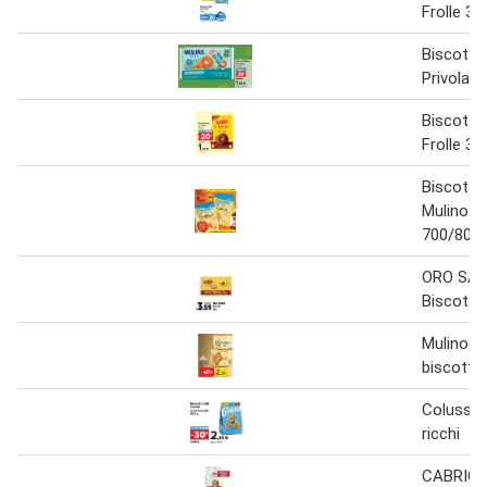
Frolle 30
Biscotti 
Privolat 
Biscotti 
Frolle 30
Biscotti 
Mulino B
700/800 
ORO SA
Biscotti 
Mulino b
biscotti 
Colussi b
ricchi
CABRIONI