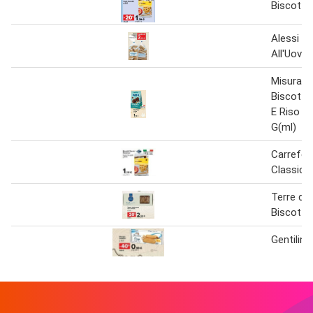
Biscotti
Alessi - 
All'Uovo
Misura Pr
Biscotti
E Riso S
G(ml)
Carrefou
Classici
Terre d'It
Biscotti
Gentilini 