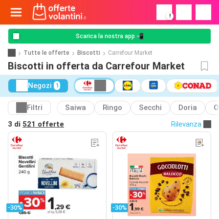
!
Scarica la nostra app 📲
Tutte le offerte
Biscotti
Carrefour Market
Biscotti in offerta da Carrefour Market
Negozi
1
Filtri
Saiwa
Ringo
Secchi
Doria
O
3 di
521 offerte
Rilevanza
-30%
-30%