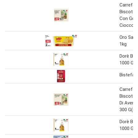
Carrefou
Biscotti 
Con Gocc
Cioccola
Oro Saiw
1kg
Dorè Bisc
1000 G(m
Bistefani
Carrefour
Biscotti
Di Avena
300 G(ml
Dorè Bisc
1000 G(m