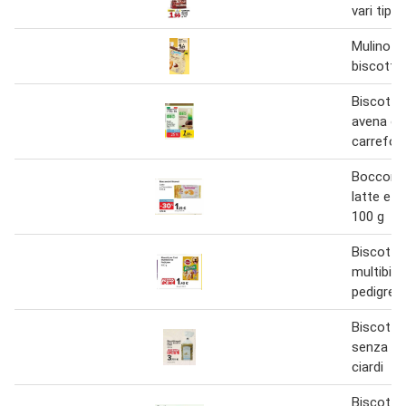
vari tipi 
Mulino b
biscotti 
Biscotti 
avena e 
carrefou
Bocconci
latte e c
100 g
Biscotti 
multibis
pedigree
Biscotti i
senza z
ciardi
Biscotti 