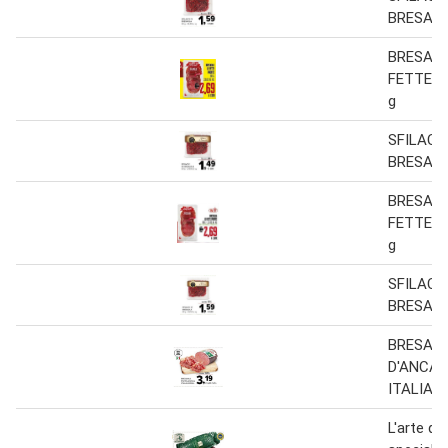
BRESAOL
BRESAOL
FETTE P
g
SFILACCI
BRESAOL
BRESAOL
FETTE P
g
SFILACCI
BRESAOL
BRESAO
D'ANCA
ITALIAN
L'arte del