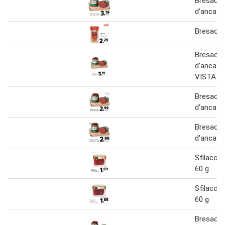
Bresaola
d'anca be
Bresaola
Bresaola
d'anca B
VISTA
Bresaola
d'anca be
Bresaola
d'anca be
Sfilacci 
60 g
Sfilacci 
60 g
Bresaola