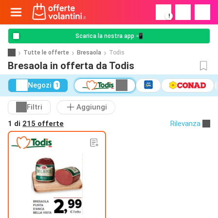
!
Scarica la nostra app 📲
Tutte le offerte
Bresaola
Todis
Bresaola in offerta da Todis
Negozi
1
Filtri
Aggiungi
1 di
215 offerte
Rilevanza