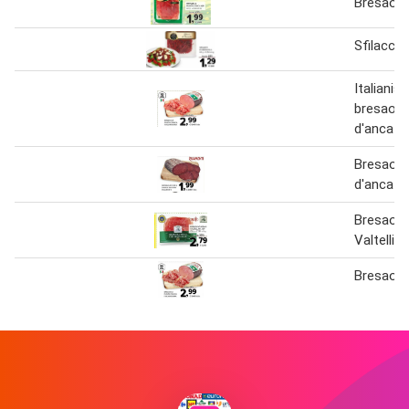
Bresaola
Sfilacci 
Italianis
bresaola
d'anca
Bresaola
d'anca ri
Bresaola 
Valtellin
Bresaola