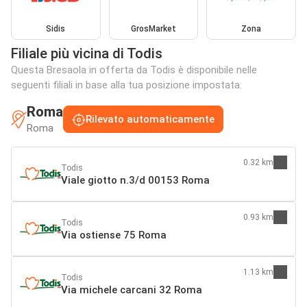
Sidis
GrosMarket
Zona
Filiale più vicina di Todis
Questa Bresaola in offerta da Todis è disponibile nelle
seguenti filiali in base alla tua posizione impostata:
Roma
Rilevato automaticamente
Roma
0.32 km
Todis
Viale giotto n.3/d 00153 Roma
0.93 km
Todis
Via ostiense 75 Roma
1.13 km
Todis
Via michele carcani 32 Roma