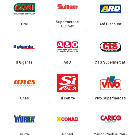
Supermercati
Crai
Ard Discount
Gulliver
Il Gigante
A&O
CTS Supermercati
Unes
Sì con te
Vivo Supermercati
Hurrà
Conad
Carico Cash & Carry