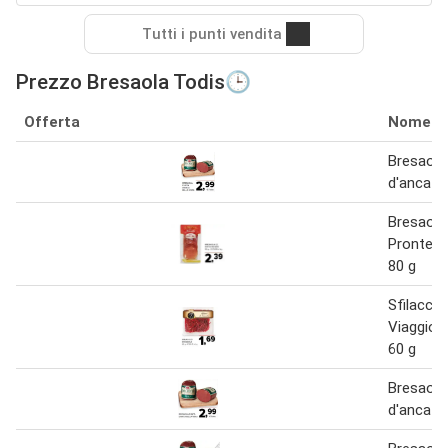
Tutti i punti vendita
Prezzo Bresaola Todis🕒
Offerta
Nome
Bresaola
d'anca be
Bresaola
Pronte C
80 g
Sfilacci 
Viaggio 
60 g
Bresaola
d'anca be