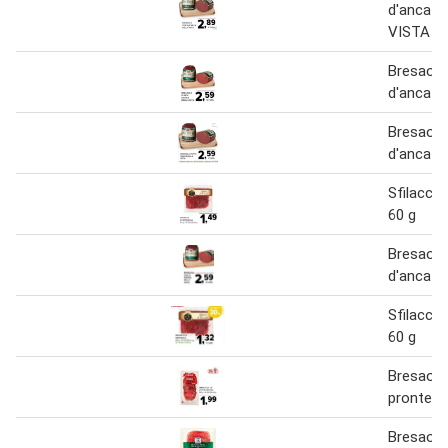
d'anca B
VISTA
Bresaola
d'anca be
Bresaola
d'anca be
Sfilacci 
60 g
Bresaola
d'anca be
Sfilacci 
60 g
Bresaola 
pronte 8
Bresaola 