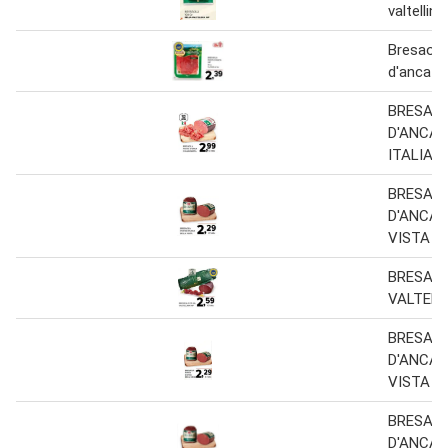
valtellina
Bresaola
d'anca ig
BRESAO
D'ANCA
ITALIAN
BRESAO
D'ANCA 
VISTA
BRESAOL
VALTELL
BRESAO
D'ANCA 
VISTA
BRESAO
D'ANCA 