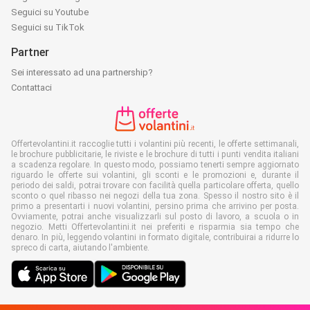
Seguici su Youtube
Seguici su TikTok
Partner
Sei interessato ad una partnership?
Contattaci
Offertevolantini.it raccoglie tutti i volantini più recenti, le offerte settimanali,
le brochure pubblicitarie, le riviste e le brochure di tutti i punti vendita italiani
a scadenza regolare. In questo modo, possiamo tenerti sempre aggiornato
riguardo le offerte sui volantini, gli sconti e le promozioni e, durante il
periodo dei saldi, potrai trovare con facilità quella particolare offerta, quello
sconto o quel ribasso nei negozi della tua zona. Spesso il nostro sito è il
primo a presentarti i nuovi volantini, persino prima che arrivino per posta.
Ovviamente, potrai anche visualizzarli sul posto di lavoro, a scuola o in
negozio. Metti Offertevolantini.it nei preferiti e risparmia sia tempo che
denaro. In più, leggendo volantini in formato digitale, contribuirai a ridurre lo
spreco di carta, aiutando l'ambiente.