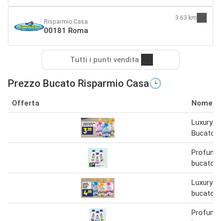
3.63 km
Risparmio Casa
00181 Roma
Tutti i punti vendita
Prezzo Bucato Risparmio Casa🕒
Offerta
Nome
Luxury 
Bucato 7
Profumo
bucato
Luxury p
bucato 7
Profumo