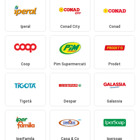
Iperal
Conad City
Conad
Coop
Pim Supermercati
Prodet
Tigotà
Despar
Galassia
IperFamila
Casa & Co
Ipersoap