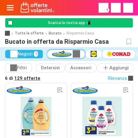
!
Scarica la nostra app 📲
Tutte le offerte
Bucato
Risparmio Casa
Bucato in offerta da Risparmio Casa
Negozi
1
Filtri
Detersivi
Accessori
Aggiungi
6 di
129 offerte
Rilevanza