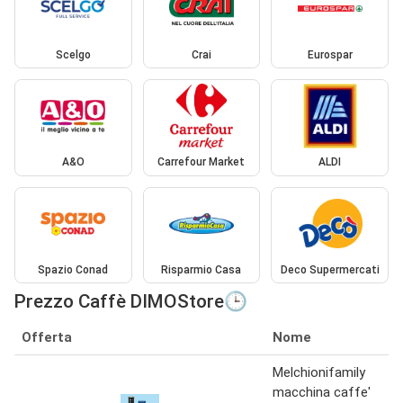
Scelgo
Crai
Eurospar
A&O
Carrefour Market
ALDI
Spazio Conad
Risparmio Casa
Deco Supermercati
Prezzo Caffè DIMOStore🕒
Offerta
Nome
Melchionifamily
macchina caffe'