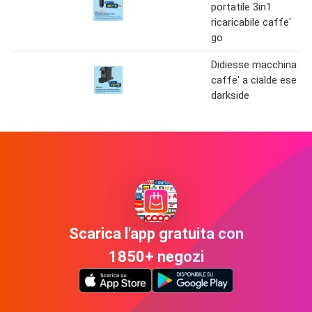
portatile 3in1
ricaricabile caffe'
go
Didiesse macchina
caffe' a cialde ese
darkside
Scarica l'app gratuita con
1850+ negozi