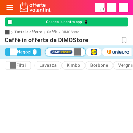
!
Scarica la nostra app 📲
Tutte le offerte
Caffè
DIMOStore
Caffè in offerta da DIMOStore
Negozi
1
Filtri
Lavazza
Kimbo
Borbone
Vergn