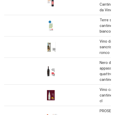
Cantine 
da Vinci 
Terre sici
cantine bi
bianco 75
Vino da 
sancrisp
ronco 1 
Nero d'a
appassim
quattro q
cantine 
Vino can
cantine 
cl
PROSEC