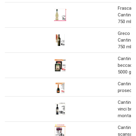
Frascati
Cantine 
750 ml
Greco di
Cantine 
750 ml
Cantine 
beccacci
5000 g(m
Cantine 
prosecco
Cantine 
vinci brun
montalci
Cantine m
scansan