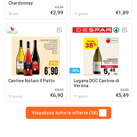
Chardonnay
€3,99
€2,99
€1,89
23 ore
11 giorni
-38%
Cantine Notaio Il Patto
Lugana DOC Cantine di
Verona
€8,99
€8,85
€6,90
€5,49
15 giorni
11 giorni
Visualizza tutte le offerte (38)