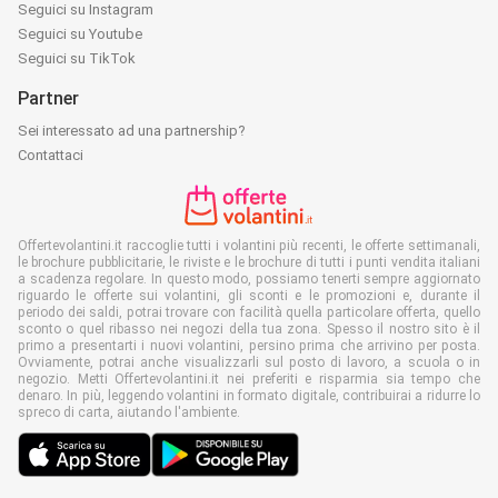
Seguici su Instagram
Seguici su Youtube
Seguici su TikTok
Partner
Sei interessato ad una partnership?
Contattaci
Offertevolantini.it raccoglie tutti i volantini più recenti, le offerte settimanali,
le brochure pubblicitarie, le riviste e le brochure di tutti i punti vendita italiani
a scadenza regolare. In questo modo, possiamo tenerti sempre aggiornato
riguardo le offerte sui volantini, gli sconti e le promozioni e, durante il
periodo dei saldi, potrai trovare con facilità quella particolare offerta, quello
sconto o quel ribasso nei negozi della tua zona. Spesso il nostro sito è il
primo a presentarti i nuovi volantini, persino prima che arrivino per posta.
Ovviamente, potrai anche visualizzarli sul posto di lavoro, a scuola o in
negozio. Metti Offertevolantini.it nei preferiti e risparmia sia tempo che
denaro. In più, leggendo volantini in formato digitale, contribuirai a ridurre lo
spreco di carta, aiutando l'ambiente.