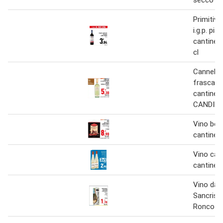
secco am
Primitivo
i.g.p. pi
cantine 
cl
Cannellin
frascati
cantine
CANDIDA
Vino bec
cantine 
Vino can
cantine r
Vino da 
Sancrisp
Ronco