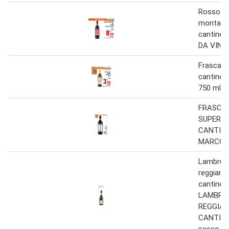
Rosso di
montalci
cantine
DA VINCI
Frascati
cantine 
750 ml
FRASCA
SUPERIO
CANTIN
MARCO b
Lambrus
reggiano 
cantine
LAMBRU
REGGIAN
CANTINE