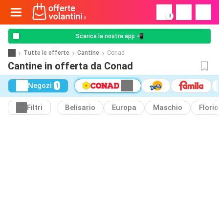
!
Scarica la nostra app 📲
Tutte le offerte
Cantine
Conad
Cantine in offerta da Conad
Negozi
1
Filtri
Belisario
Europa
Maschio
Florio