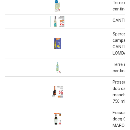
Terre sici
cantine b
CANTIN
Spergola
campanon
CANTIN
LOMBARDI
Terre sici
cantine B
Prosecco
doc cant
maschio 
750 ml
Frascati 
docg CA
MARCO 7