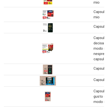
mio
Capsule
mio
Capsule r
Capsule 
decisa co
modo mi
nespress
capsule
Capsule 
Capsule
Capsule 
gusto cl
modo mi