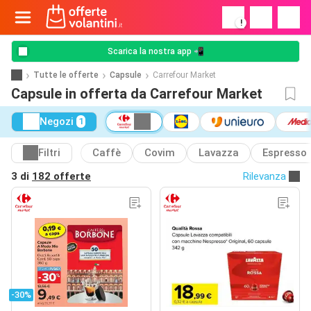
!
Scarica la nostra app 📲
Tutte le offerte
Capsule
Carrefour Market
Capsule in offerta da Carrefour Market
Negozi
1
Filtri
Caffè
Covim
Lavazza
Espresso
3 di
182 offerte
Rilevanza
-30%