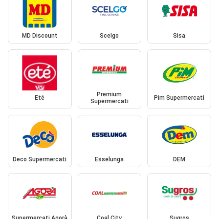
MD Discount
Scelgo
Sisa
Premium
Eté
Pim Supermercati
Supermercati
Deco Supermercati
Esselunga
DEM
Supermercati Agorà
Coal City
Sugros