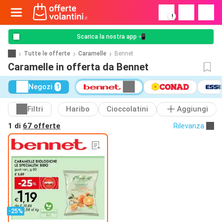
!
Scarica la nostra app 📲
Tutte le offerte
Caramelle
Bennet
Caramelle in offerta da Bennet
Negozi
1
Filtri
Haribo
Cioccolatini
Aggiungi
1 di
67 offerte
Rilevanza
-25%