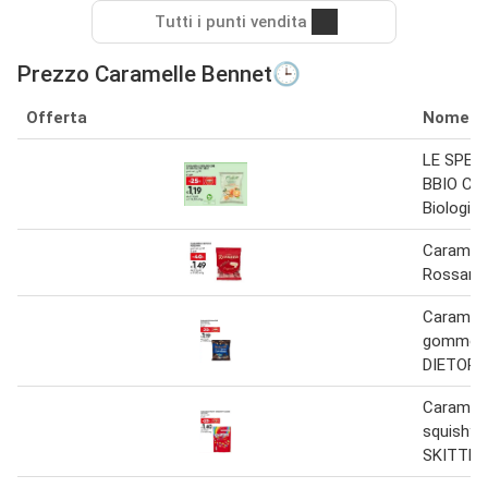
Tutti i punti vendita
Prezzo Caramelle Bennet🕒
Offerta
Nome
LE SPECI
BBIO Car
Biologich
Caramelle
Rossana
Caramell
gommos
DIETORE
Caramelle
squishy 
SKITTLE