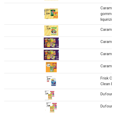
Caramelle
gommose
liquirizia
Caramelle
Caramell
Caramell
Caramell
Frisk Ca
Clean Br
Dufour C
Dufour C