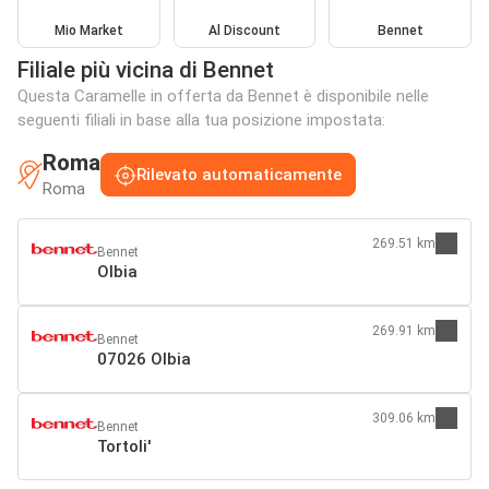
Mio Market
Al Discount
Bennet
Filiale più vicina di Bennet
Questa Caramelle in offerta da Bennet è disponibile nelle
seguenti filiali in base alla tua posizione impostata:
Roma
Rilevato automaticamente
Roma
269.51 km
Bennet
Olbia
269.91 km
Bennet
07026 Olbia
309.06 km
Bennet
Tortoli'