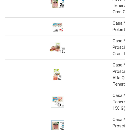
Tenerone
Gran Gol
Casa Mo
Polpette
Casa Mo
Prosciut
Gran Te
Casa Mo
Prosciut
Alta Qual
Teneron
Casa Mo
Teneroni 
150 G(ml
Casa Mo
Prosciut