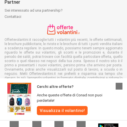
Partner
Sei interessato ad una partnership?
Contattaci
Offertevolantini.it raccoglie tutti i volantini più recenti, le offerte settimanali,
le brochure pubblicitarie, le riviste e le brochure di tutti i punti vendita italiani
a scadenza regolare. In questo modo, possiamo tenerti sempre aggiornato
riguardo le offerte sui volantini, gli sconti e le promozioni e, durante il
periodo dei saldi, potrai trovare con facilità quella particolare offerta, quello
sconto o quel ribasso nei negozi della tua zona. Spesso il nostro sito è il
primo a presentarti i nuovi volantini, persino prima che arrivino per posta.
Ovviamente, potrai anche visualizzarli sul posto di lavoro, a scuola o in
negozio. Metti Offertevolantini.it nei preferiti e risparmia sia tempo che
denaro. In più, leggendo volantini in formato digitale, contribuirai a ridurre lo
spreco di carta, aiutando l'ambiente.
Cerchi altre offerte?
Anche queste offerte di Conad non puoi
perdertele!
Visualizza il volantino!
Tutti i diritti riservati © Offertevolantini.it 2026 |
Disclaimer
|
Termini e
condizioni
|
Politiche sulla privacy
|
Informativa sui cookie