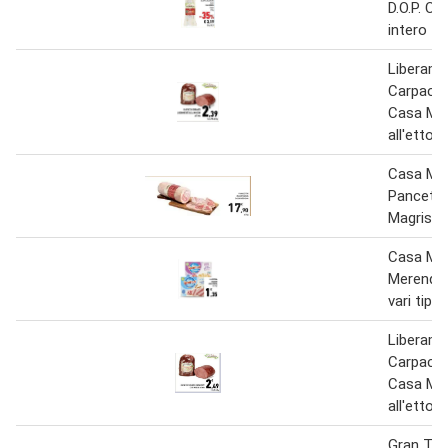
D.O.P. C
intero 17
Liberam
Carpacci
Casa Mo
all'etto
Casa Mo
Pancett
Magriss
Casa Mo
Merenda 
vari tipi
Liberam
Carpacci
Casa Mo
all'etto
Gran Te