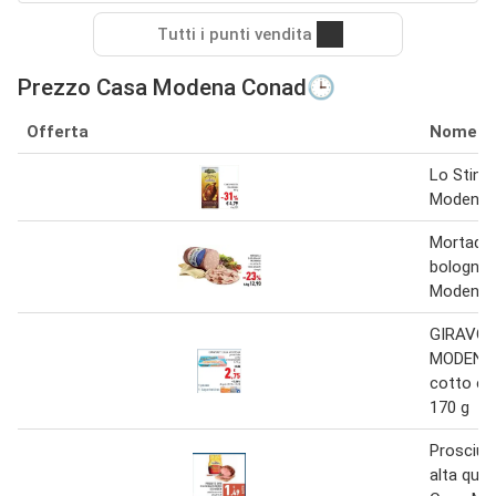
Tutti i punti vendita
Prezzo Casa Modena Conad🕒
Offerta
Nome
Lo Stinc
Modena 
Mortadell
bologna 
Modena
GIRAVOL
MODENA 
cotto e 
170 g
Prosciut
alta qual