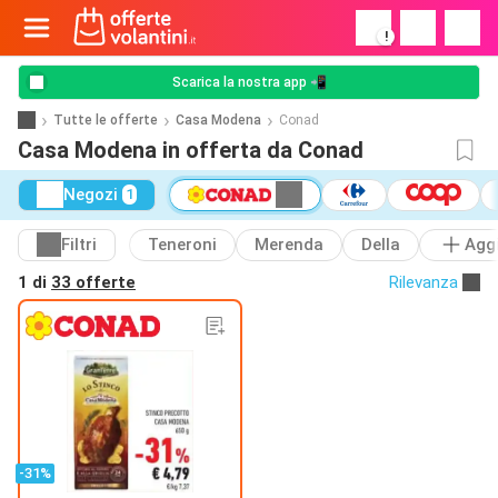
!
Scarica la nostra app 📲
Tutte le offerte
Casa Modena
Conad
Casa Modena in offerta da Conad
Negozi
1
Filtri
Teneroni
Merenda
Della
Agg
1 di
33 offerte
Rilevanza
-31%