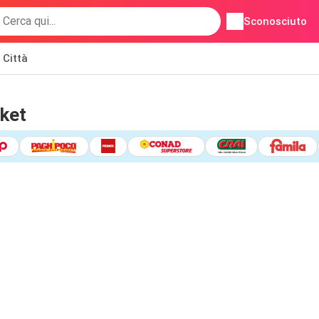
Sconosciuto
Città
rket