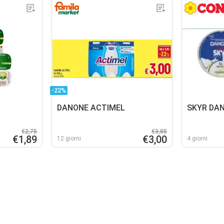
-22%
DANONE ACTIMEL
SKYR DA
€2,75
€3,85
€1,89
€3,00
12 giorni
4 giorni