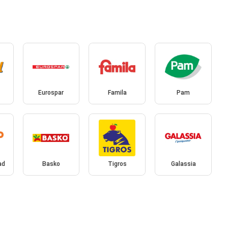
Eurospar
Famila
Pam
ad
Basko
Tigros
Galassia