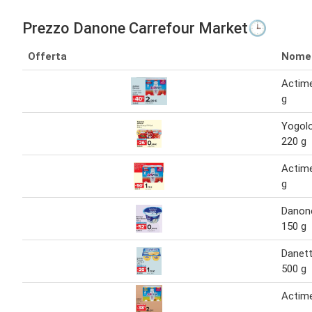
Prezzo Danone Carrefour Market🕒
Offerta
Nome
Actim
g
Yogol
220 g
Actim
g
Danone
150 g
Danet
500 g
Actim