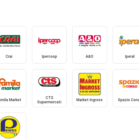
Crai
Ipercoop
A&O
Iperal
CTS
amila Market
Market Ingross
Spazio Con
Supermercati