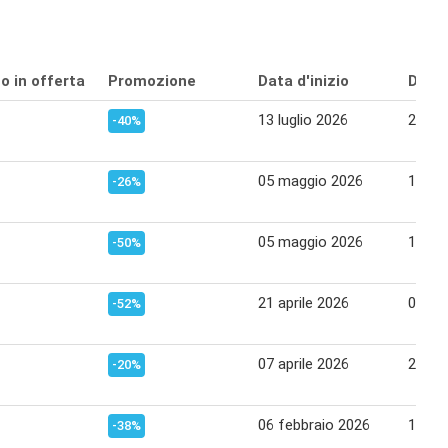
o in offerta
Promozione
Data d'inizio
Data 
13 luglio 2026
23 lug
-40%
05 maggio 2026
18 ma
-26%
05 maggio 2026
18 ma
-50%
21 aprile 2026
04 ma
-52%
07 aprile 2026
20 apr
-20%
06 febbraio 2026
15 fe
-38%