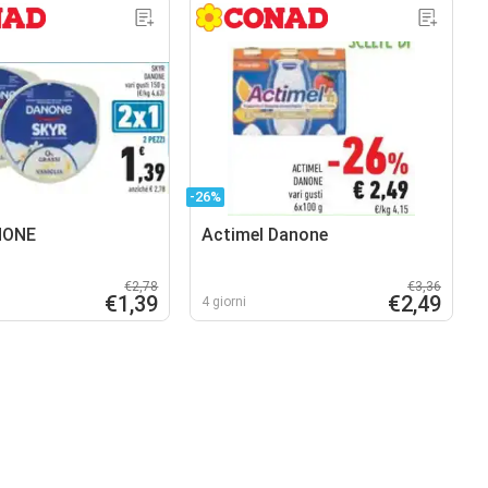
-26%
NONE
Actimel Danone
€2,78
€3,36
€1,39
€2,49
4 giorni