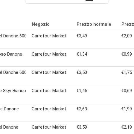
Negozio
Prezzo normale
Prezz
el Danone 600
Carrefour Market
€3,49
€2,09
oso Danone
Carrefour Market
€1,34
€0,99
el Danone 600
Carrefour Market
€3,50
€1,75
 Skyr Bianco
Carrefour Market
€1,45
€0,69
te Danone
Carrefour Market
€2,63
€1,99
el Danone
Carrefour Market
€3,59
€2,19