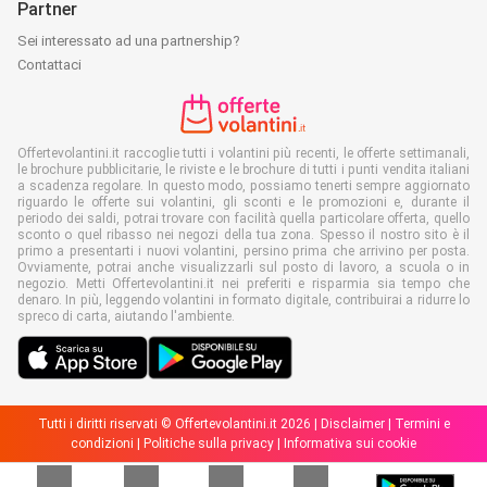
Partner
Sei interessato ad una partnership?
Contattaci
Offertevolantini.it raccoglie tutti i volantini più recenti, le offerte settimanali,
le brochure pubblicitarie, le riviste e le brochure di tutti i punti vendita italiani
a scadenza regolare. In questo modo, possiamo tenerti sempre aggiornato
riguardo le offerte sui volantini, gli sconti e le promozioni e, durante il
periodo dei saldi, potrai trovare con facilità quella particolare offerta, quello
sconto o quel ribasso nei negozi della tua zona. Spesso il nostro sito è il
primo a presentarti i nuovi volantini, persino prima che arrivino per posta.
Ovviamente, potrai anche visualizzarli sul posto di lavoro, a scuola o in
negozio. Metti Offertevolantini.it nei preferiti e risparmia sia tempo che
denaro. In più, leggendo volantini in formato digitale, contribuirai a ridurre lo
spreco di carta, aiutando l'ambiente.
Tutti i diritti riservati © Offertevolantini.it 2026 |
Disclaimer
|
Termini e
condizioni
|
Politiche sulla privacy
|
Informativa sui cookie