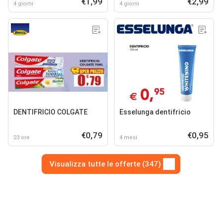
€1,99
€2,99
4 giorni
4 giorni
DENTIFRICIO COLGATE
Esselunga dentifricio
€0,79
€0,95
23 ore
4 mesi
Visualizza tutte le offerte (347)