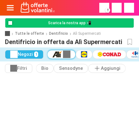
!
Scarica la nostra app 📲
Tutte le offerte
Dentifricio
Alì Supermercati
Dentifricio in offerta da Alì Supermercati
Negozi
1
Filtri
Bio
Sensodyne
Aggiungi