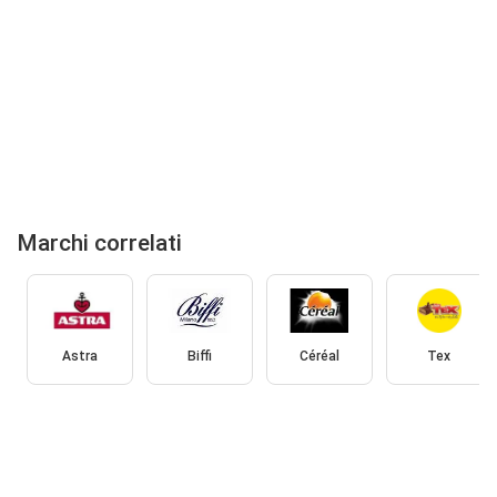
Marchi correlati
Astra
Biffi
Céréal
Tex