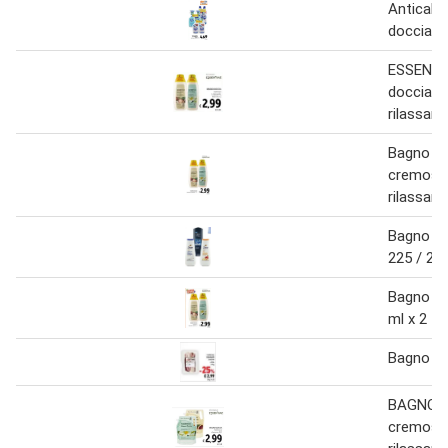
Anticalc
doccia 
ESSENTI
doccia 
rilassant
Bagno do
cremoso
rilassante
Bagno do
225 / 25
Bagno do
ml x 2
Bagno do
BAGNO 
cremoso