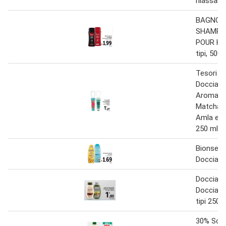
rilassante
BAGNO 
SHAMPO
POUR HO
tipi, 500 
Tesori D'
Doccia 
Aromatic
Matcha o
Amla e P
250 ml
Bionsen 
Doccia 7
Doccia 
Doccia S
tipi 250 
30% Sco