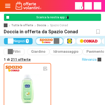
!
Scarica la nostra app 📲
Tutte le offerte
Doccia
Spazio Conad
Doccia in offerta da Spazio Conad
Negozi
1
Filtri
Giardino
Idromassaggio
Pavimento
1 di
211 offerte
Rilevanza