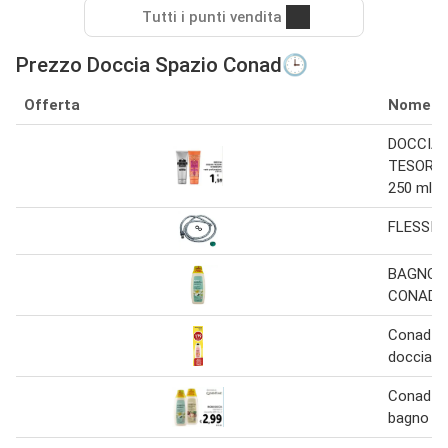
Tutti i punti vendita
Prezzo Doccia Spazio Conad🕒
Offerta
Nome
DOCCIA
TESORI 
250 ml
FLESSIB
BAGNO 
CONAD 
Conad b
doccia 6
Conad es
bagno do