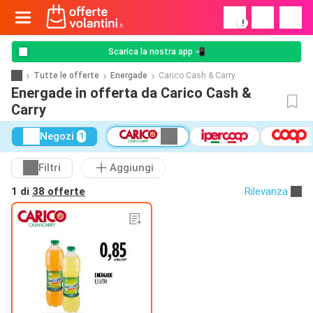
!
Scarica la nostra app 📲
Tutte le offerte
Energade
Carico Cash & Carry
Energade in offerta da Carico Cash &
Carry
Negozi
1
Filtri
Aggiungi
1 di
38 offerte
Rilevanza