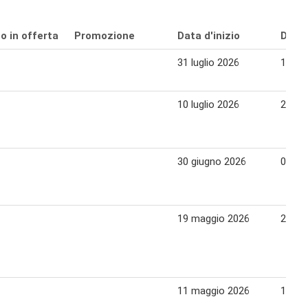
o in offerta
Promozione
Data d'inizio
Data 
31 luglio 2026
10 ag
10 luglio 2026
20 lug
30 giugno 2026
09 lug
19 maggio 2026
28 ma
11 maggio 2026
19 ma