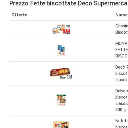
Prezzo Fette biscottate Deco Supermerca
Offerta
Nome
Grissi
Biscot
MONVI
FETTE
BISCO
Decò 7
biscot
classi
Delver
biscot
classi
600 g
Nutrif
biscot