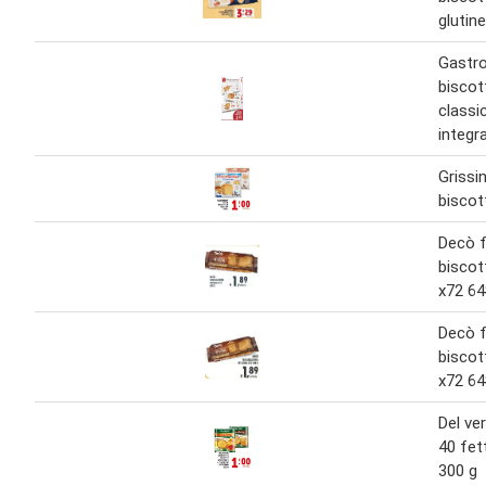
glutin
Gastro
biscot
classi
integr
Grissi
biscot
Decò f
biscot
x72 64
Decò f
biscot
x72 64
Del ve
40 fet
300 g