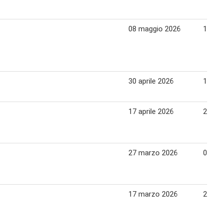
08 maggio 2026
18 ma
30 aprile 2026
10 ma
17 aprile 2026
27 apr
27 marzo 2026
06 apr
17 marzo 2026
26 ma