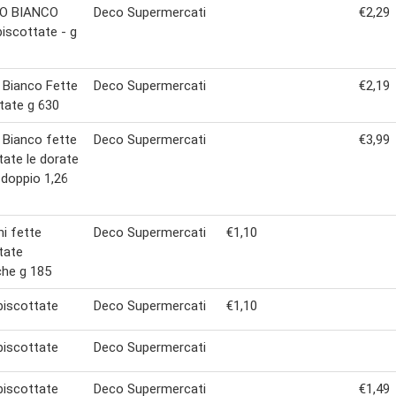
O BIANCO
Deco Supermercati
€2,29
biscottate - g
 Bianco Fette
Deco Supermercati
€2,19
tate g 630
 Bianco fette
Deco Supermercati
€3,99
tate le dorate
doppio 1,26
ni fette
Deco Supermercati
€1,10
tate
che g 185
biscottate
Deco Supermercati
€1,10
biscottate
Deco Supermercati
biscottate
Deco Supermercati
€1,49