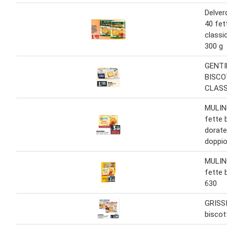
Delver
40 fet
classic
300 g
GENTI
BISCO
CLASS
MULIN
fette 
dorat
doppio
MULIN
fette 
630
GRISS
biscot