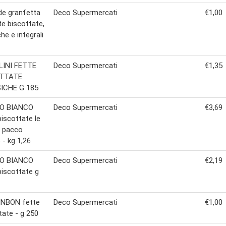
de granfetta
Deco Supermercati
€1,00
te biscottate,
he e integrali
LINI FETTE
Deco Supermercati
€1,35
TTATE
ICHE G 185
O BIANCO
Deco Supermercati
€3,69
biscottate le
e pacco
 - kg 1,26
O BIANCO
Deco Supermercati
€2,19
biscottate g
INBON fette
Deco Supermercati
€1,00
tate - g 250