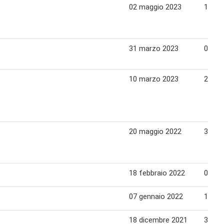
02 maggio 2023
11 ma
31 marzo 2023
08 apr
10 marzo 2023
20 ma
20 maggio 2022
30 ma
18 febbraio 2022
01 ma
07 gennaio 2022
16 ge
18 dicembre 2021
31 di