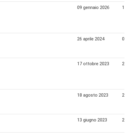
09 gennaio 2026
19 ge
26 aprile 2024
06 ma
17 ottobre 2023
26 ot
18 agosto 2023
29 ag
13 giugno 2023
22 gi