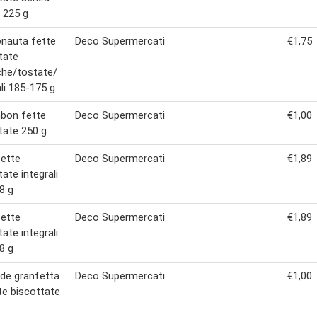
e 225 g
nauta fette
Deco Supermercati
€1,75
tate
che/tostate/
ali 185-175 g
nbon fette
Deco Supermercati
€1,00
tate 250 g
ette
Deco Supermercati
€1,89
tate integrali
8 g
ette
Deco Supermercati
€1,89
tate integrali
8 g
rde granfetta
Deco Supermercati
€1,00
te biscottate