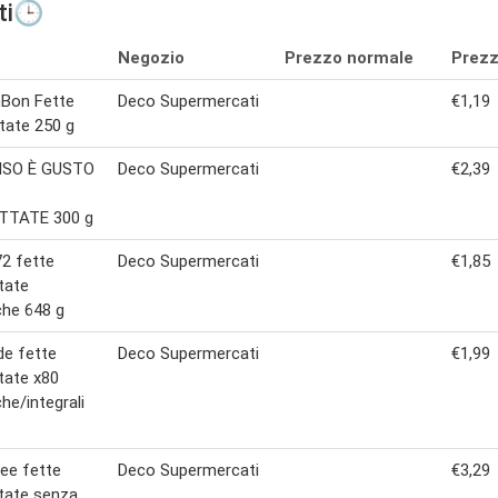
ti🕒
Negozio
Prezzo normale
Prezz
nBon Fette
Deco Supermercati
€1,19
tate 250 g
SO È GUSTO
Deco Supermercati
€2,39
TTATE 300 g
2 fette
Deco Supermercati
€1,85
tate
che 648 g
de fette
Deco Supermercati
€1,99
tate x80
che/integrali
ree fette
Deco Supermercati
€3,29
tate senza