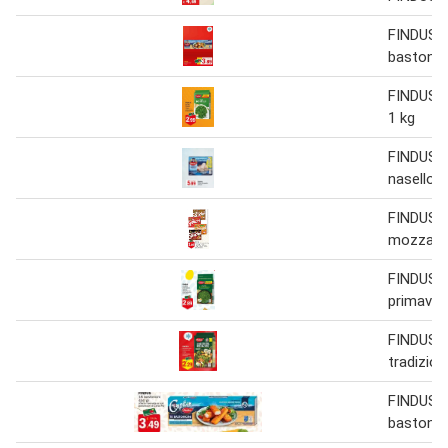
FINDUS 
bastonci
FINDUS pi
1 kg
FINDUS 5 
nasello
FINDUS s
mozzarel
FINDUS pi
primaver
FINDUS 
tradizion
FINDUS 
bastonci