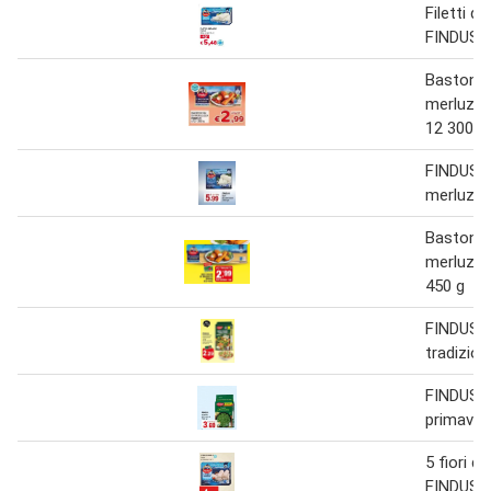
Filetti d
FINDUS 3
Bastoncin
merluzzo
12 300 g
FINDUS fi
merluzzo
Bastoncin
merluzz
450 g
FINDUS 
tradizion
FINDUS pi
primaver
5 fiori di
FINDUS 2