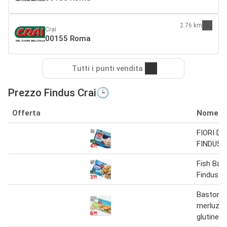
2.76 km
Crai
00155 Roma
Tutti i punti vendita
Prezzo Findus Crai🕒
Offerta
Nome
FIORI D
FINDUS 2
Fish Bar
Findus 2
Bastoncin
merluzz
glutine F