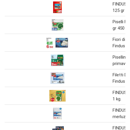
FINDUS 5
125 gr
Piselli Fi
gr 450
Fiori di 
Findus x 
Pisellini 
primaver
Filetti D
Findus
FINDUS pi
1 kg.
FINDUS fi
merluzzo
FINDUS f