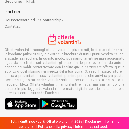
Seguici su TikTok
Partner
Sei interessato ad una partnership?
Contattaci
Offertevolantini.it raccoglie tutti i volantini più recenti, le offerte settimanali,
le brochure pubblicitarie, le riviste e le brochure di tutti i punti vendita italiani
a scadenza regolare. In questo modo, possiamo tenerti sempre aggiornato
riguardo le offerte sui volantini, gli sconti e le promozioni e, durante il
periodo dei saldi, potrai trovare con facilità quella particolare offerta, quello
sconto o quel ribasso nei negozi della tua zona. Spesso il nostro sito è il
primo a presentarti i nuovi volantini, persino prima che arrivino per posta.
Ovviamente, potrai anche visualizzarli sul posto di lavoro, a scuola o in
negozio. Metti Offertevolantini.it nei preferiti e risparmia sia tempo che
denaro. In più, leggendo volantini in formato digitale, contribuirai a ridurre lo
spreco di carta, aiutando l'ambiente.
Tutti i diritti riservati © Offertevolantini.it 2026 |
Disclaimer
|
Termini e
condizioni
|
Politiche sulla privacy
|
Informativa sui cookie