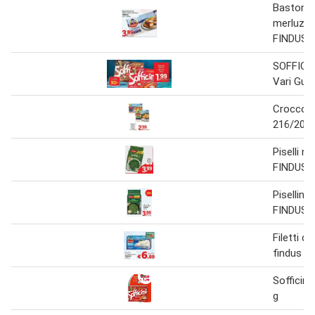
Bastoncin
merluzz
FINDUS 2
SOFFICIN
Vari Gust
Croccol
216/200 
Piselli no
FINDUS 1
Pisellini
FINDUS 7
Filetti d
findus 36
Sofficin
g