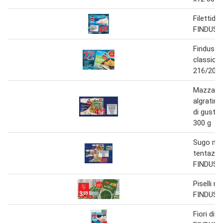
Filettidi
FINDUS 3
Findus c
classiche
216/200 
Mazzanc
algratin 
di gusto
300 g
Sugo mi
tentazion
FINDUS 4
Piselli no
FINDUS 1
Fiori di n