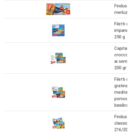
Findus ba
merluzzo
Filetti di
impanat
250 g
Capitan 
croccole, 
ai semi, a
200 gr
Filetti di
gratinati
mediterr
pomodor
basilico 
Findus c
classiche
216/200 