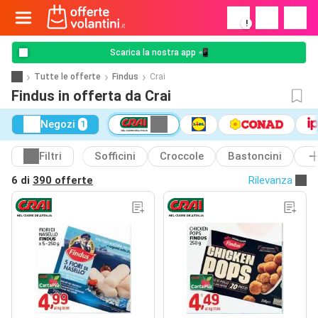
!
Scarica la nostra app 📲
Tutte le offerte
Findus
Crai
Findus in offerta da Crai
Negozi
1
Filtri
Sofficini
Croccole
Bastoncini
6 di
390 offerte
Rilevanza