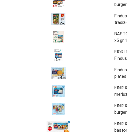
burger 2
Findus -
tradizion
BASTONC
x5 gr 125
FIORI DI
Findus g
Findus fil
platessa
FINDUS fi
merluzzo
FINDUS b
burger 1
FINDUS 
bastonci