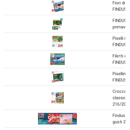
Fiori di n
FINDUS x
FINDUS Pi
primaver
Piselli no
FINDUS 4
Filetti d
FINDUS 3
Pisellini
FINDUS 4
Croccol
classiche
216/200 
Findus sof
gusti 250