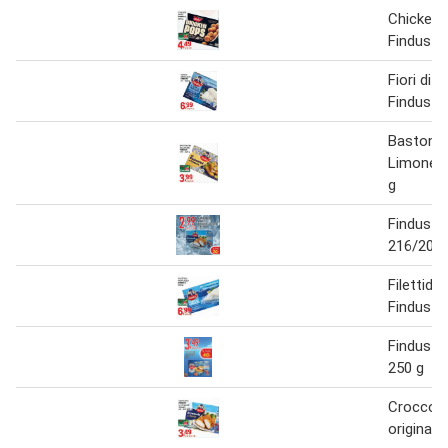
Chicken 
Findus 2
Fiori di 
Findus 1
Bastoncin
Limone F
g
Findus c
216/200 
Filettidi
Findus 3
Findus f
250 g
Croccole 
originali/