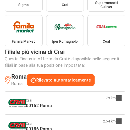
Supermercati
Sigma
Crai
Gulliver
Famila Market
Iper Romagnolo
Coal
Filiale più vicina di Crai
Questa Findus in offerta da Crai è disponibile nelle seguenti
filiali in base alla tua posizione impostata:
Roma
Rilevato automaticamente
Roma
1.79 km
Crai
00152 Roma
2.54 km
Crai
00186 Roma