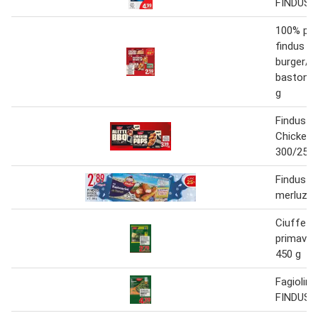
FINDUS
100% pet
findus c
burger/ 
bastonci
g
Findus A
Chicken 
300/250 
Findus ba
merluzzo
Ciuffetti
primaver
450 g
Fagiolini
FINDUS 6