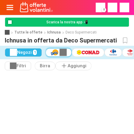
!
Scarica la nostra app 📲
Tutte le offerte
Ichnusa
Deco Supermercati
Ichnusa in offerta da Deco Supermercati
Negozi
1
Filtri
Birra
Aggiungi