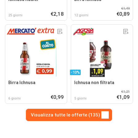
€1,49
€2,18
€0,89
25 giorni
12 giorni
-10%
Birra Ichnusa
Ichnusa non filtrata
€1,21
€0,99
€1,09
6 giorni
5 giorni
Visualizza tutte le offerte (135)