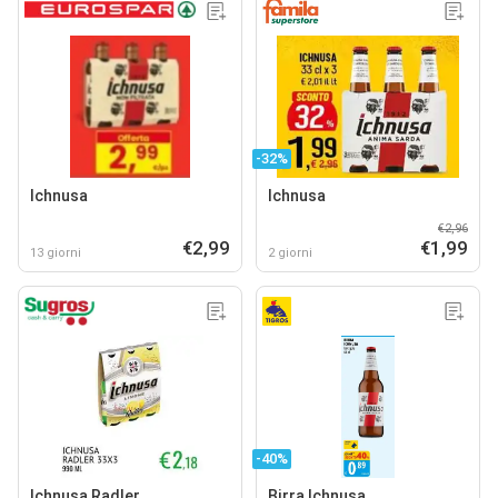
-32%
Ichnusa
Ichnusa
€2,96
€2,99
€1,99
13 giorni
2 giorni
-40%
Ichnusa Radler
Birra Ichnusa