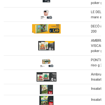
poker g 
LE DELIZI
mare al 
DECÒ ins
200
AMBRUO
VISCARDI
poker g 
PONTI in
riso g 28
Ambruosi
Insalata
Insalata
Insalata