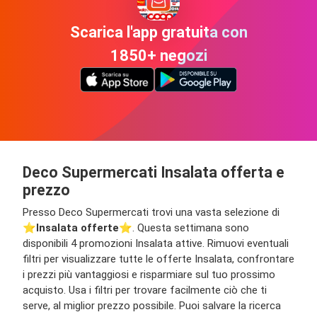
Scarica l'app gratuita con
1850+ negozi
Deco Supermercati Insalata offerta e
prezzo
Presso Deco Supermercati trovi una vasta selezione di
⭐️
Insalata offerte
⭐️. Questa settimana sono
disponibili 4 promozioni Insalata attive. Rimuovi eventuali
filtri per visualizzare tutte le offerte Insalata, confrontare
i prezzi più vantaggiosi e risparmiare sul tuo prossimo
acquisto. Usa i filtri per trovare facilmente ciò che ti
serve, al miglior prezzo possibile. Puoi salvare la ricerca