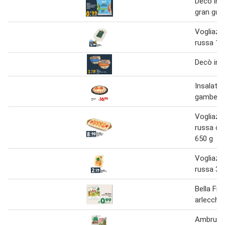
Decò ins
gran gus
Vogliazzi
russa 1 
Decò ins
Insalata
gamberi
Vogliazzi
russa co
650 g
Vogliazzi
russa 35
Bella Fre
arlecchi
Ambruosi