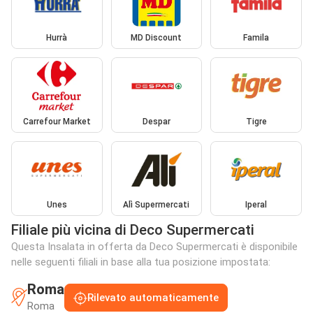
Hurrà
MD Discount
Famila
Carrefour Market
Despar
Tigre
Unes
Alì Supermercati
Iperal
Filiale più vicina di Deco Supermercati
Questa Insalata in offerta da Deco Supermercati è disponibile
nelle seguenti filiali in base alla tua posizione impostata:
Roma
Rilevato automaticamente
Roma