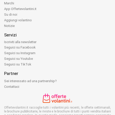
Marchi
App Offertevolantini.it
Su di noi
Aggiungi volantino
Notizie
Servizi
Iscriviti alla newsletter
Seguici su Facebook
Seguici su Instagram
Seguici su Youtube
Seguici su TikTok
Partner
Sei interessato ad una partnership?
Contattaci
Offertevolantini.it raccoglie tutti i volantini più recenti, le offerte settimanali,
le brochure pubblicitarie, le riviste e le brochure di tutti i punti vendita italiani