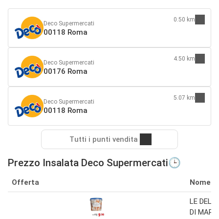
0.50 km
Deco Supermercati
00118 Roma
4.50 km
Deco Supermercati
00176 Roma
5.07 km
Deco Supermercati
00118 Roma
Tutti i punti vendita
Prezzo Insalata Deco Supermercati🕒
Offerta
Nome
LE DELI
DI MARE 