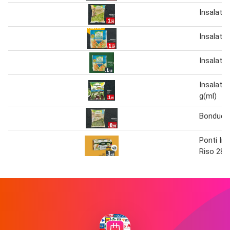
Insalata
Insalata
Insalata
Insalata
g(ml)
Bonduell
Ponti Ins
Riso 280