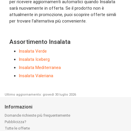
per ricevere aggiornamenti automatici quando Insalata
sarà nuovamente in offerta. Se il prodotto non è
attualmente in promozione, puoi scoprire offerte simili
per trovare l’alternativa più conveniente.
Assortimento Insalata
Insalata Verde
Insalata Iceberg
Insalata Mediterranea
Insalata Valeriana
Ultimo aggiornamento: giovedì 30 luglio 2026
Informazioni
Domande richieste più frequentemente
Pubblicizza?
Tutte le offerte