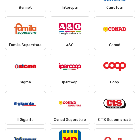
Bennet
Interspar
Carrefour
Famila Superstore
A&O
Conad
Sigma
Ipercoop
Coop
Il Gigante
Conad Superstore
CTS Supermercati