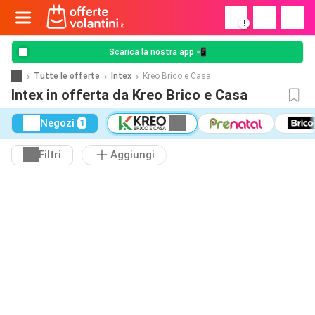
!
Scarica la nostra app 📲
Tutte le offerte
Intex
Kreo Brico e Casa
Intex in offerta da Kreo Brico e Casa
Negozi
1
Filtri
Aggiungi