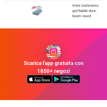
Intex materasso
gonfiabile dura-
beam rased
Scarica l'app gratuita con
1850+ negozi