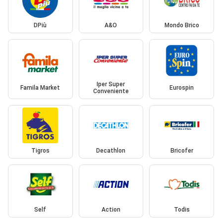
DPiù
A&O
Mondo Brico
Iper Super
Famila Market
Eurospin
Conveniente
Tigros
Decathlon
Bricofer
Self
Action
Todis