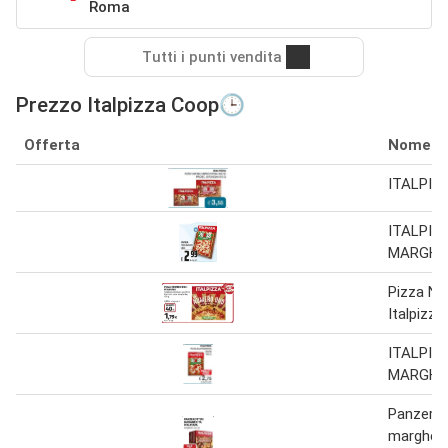
Roma
Tutti i punti vendita
Prezzo Italpizza Coop🕒
Offerta
Nome
ITALPIZ
ITALPIZ
MARGHER
Pizza N
Italpizza
ITALPIZ
MARGHE
Panzerot
margheri