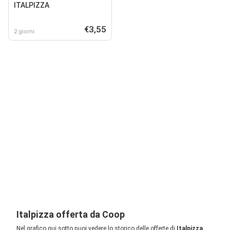
ITALPIZZA
€3,55
2 giorni
Italpizza offerta da Coop
Nel grafico qui sotto puoi vedere lo storico delle offerte di
Italpizza