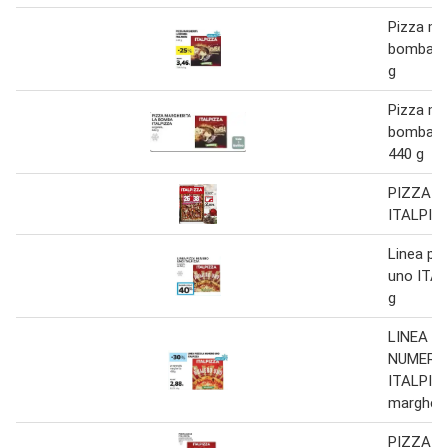
Pizza ma
bomba it
g
Pizza ma
bomba I
440 g
PIZZA 2
ITALPIZ
Linea pi
uno ITA
g
LINEA P
NUMERO
ITALPIZ
margheri
PIZZA 2