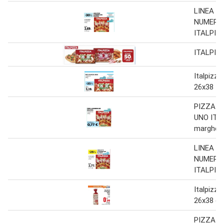
LINEA P
NUMERO
ITALPIZ
ITALPIZ
Italpizza
26x38
PIZZA L
UNO ITA
margheri
LINEA P
NUMERO
ITALPIZ
Italpizza
26x38 c
PIZZA