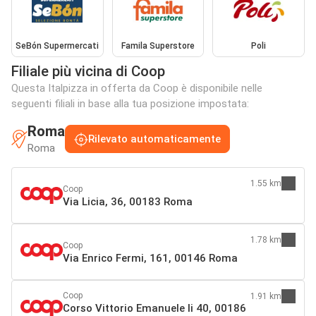
SeBón Supermercati
Famila Superstore
Poli
Filiale più vicina di Coop
Questa Italpizza in offerta da Coop è disponibile nelle
seguenti filiali in base alla tua posizione impostata:
Roma
Rilevato automaticamente
Roma
1.55 km
Coop
Via Licia, 36, 00183 Roma
1.78 km
Coop
Via Enrico Fermi, 161, 00146 Roma
Coop
1.91 km
Corso Vittorio Emanuele Ii 40, 00186