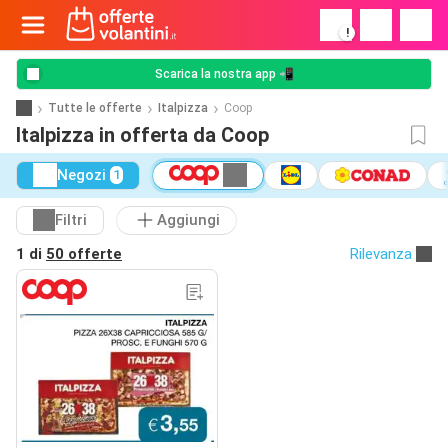
!
Scarica la nostra app 📲
Tutte le offerte
Italpizza
Coop
Italpizza in offerta da Coop
Negozi
1
Filtri
Aggiungi
1 di
50 offerte
Rilevanza