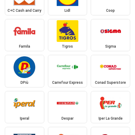
C+C Cash and Carry
Lidl
Coop
Famila
Tigros
Sigma
DPiù
Carrefour Express
Conad Superstore
Iperal
Despar
Iper La Grande