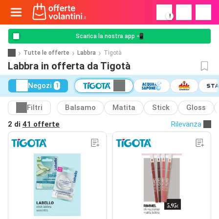
!
Scarica la nostra app 📲
Tutte le offerte
Labbra
Tigotà
Labbra in offerta da Tigotà
Negozi
1
Filtri
Balsamo
Matita
Stick
Gloss
2 di
41 offerte
Rilevanza