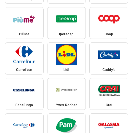
PiùMe
Ipersoap
Coop
Carrefour
Lidl
Caddy's
Esselunga
Yves Rocher
Crai