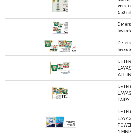
verso na
650 ml
Detersiv
lavastovi
Detersiv
lavastovi
DETERSI
LAVASTO
ALL IN O
DETERSI
LAVASTO
FAIRY P
DETERSI
LAVASTO
POWERBA
1 FINISH