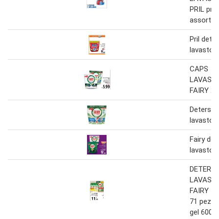
PRIL pro
assortiti
Pril dete
lavastovi
CAPS
LAVASTO
FAIRY 2 
Detersiv
lavastovi
Fairy det
lavastovi
DETERSI
LAVASTO
FAIRY ta
71 pezzi,
gel 600 m