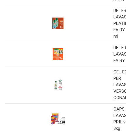
DETERSI
LAVASTO
PLATINU
FAIRY var
ml
DETERSI
LAVASTO
FAIRY
GEL ECO
PER
LAVASTO
VERSO 
CONAD 6
CAPS O 
LAVASTO
PRIL vari 
3kg