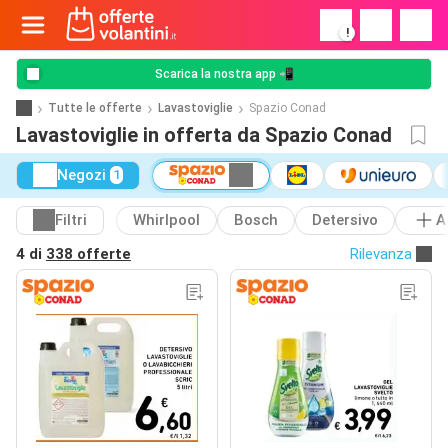
!
Scarica la nostra app 📲
Tutte le offerte
Lavastoviglie
Spazio Conad
Lavastoviglie in offerta da Spazio Conad
Negozi
1
Filtri
Whirlpool
Bosch
Detersivo
A
4 di
338 offerte
Rilevanza