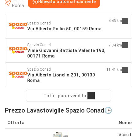
Rilevato automaticamente
Roma
4.43 km
Spazio Conad
Via Alberto Pollio 50, 00159 Roma
Spazio Conad
7.34 km
Viale Giovanni Battista Valente 190,
00171 Roma
Spazio Conad
11.41 km
Via Alberto Lionello 201, 00139
Roma
Tutti i punti vendita
Prezzo Lavastoviglie Spazio Conad🕒
Offerta
Nome
Scric Lav