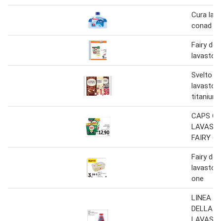
Cura lava
conad
Fairy det
lavastovi
Svelto ge
lavastovi
titanium
CAPS O 
LAVASTO
FAIRY 60
Fairy det
lavastovig
one
LINEA P
DELLA
LAVASTO