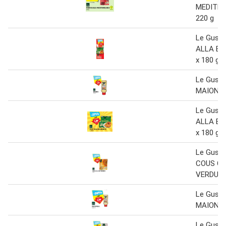
MEDITE
220 g
Le Gust
ALLA BO
x 180 g
Le Gust
MAIONES
Le Gust
ALLA BO
x 180 g
Le Gust
COUS C
VERDURE
Le Gust
MAIONES
Le Gust