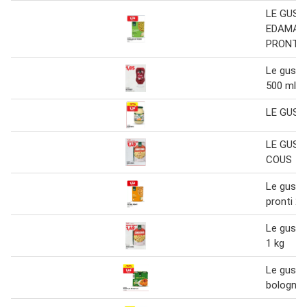
LE GUST
EDAMAM
PRONTI
Le gusto
500 ml
LE GUST
LE GUST
COUS
Le gusto 
pronti 25
Le gusto
1 kg
Le gusto 
bologne