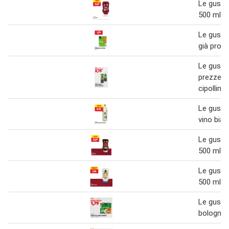
Le gusto
500 ml
Le gust
già pront
Le gusto
prezzemo
cipollina
Le gusto
vino bian
Le gusto
500 ml
Le gusto
500 ml
Le gusto 
bologne