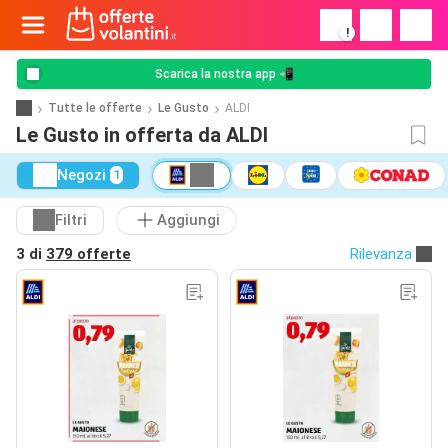
!
Scarica la nostra app 📲
Tutte le offerte
Le Gusto
ALDI
Le Gusto in offerta da ALDI
Negozi
1
Filtri
Aggiungi
3 di
379 offerte
Rilevanza