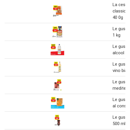
La cesta 
classici 
40 0g
Le gusto
1 kg
Le gusto
alcool 1,5
Le gusto
vino bian
Le gusto 
mediterr
Le gusto 
al consu
Le gusto
500 ml