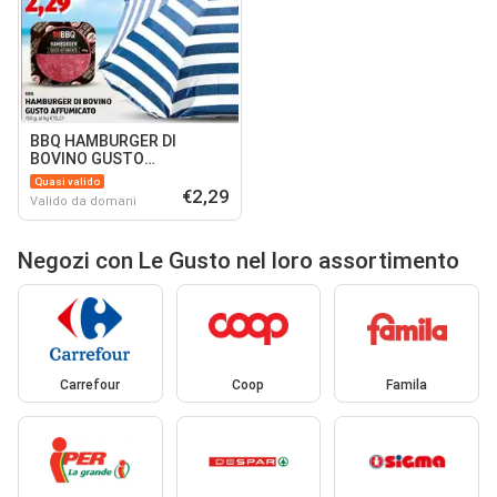
BBQ HAMBURGER DI
BOVINO GUSTO
AFFUMICATO
Quasi valido
€2,29
Valido da domani
Negozi con Le Gusto nel loro assortimento
Carrefour
Coop
Famila