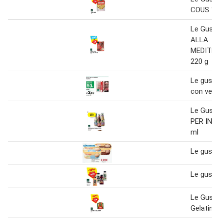
COUS 1 
Le Gust
ALLA
MEDITE
220 g
Le gusto
con verd
Le Gust
PER INS
ml
Le gusto
Le gusto
Le Gusto
Gelatina