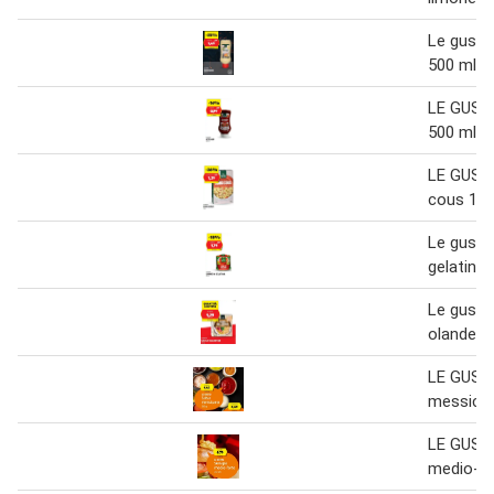
Le gust
500 ml
LE GUST
500 ml
LE GUST
cous 1 k
Le gusto
gelatina 
Le gusto
olandese
LE GUST
messican
LE GUST
medio-fo