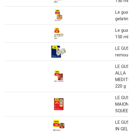
150 ml
Le gusto 
gelatina 
Le gust
150 ml
LE GUST
remoulad
LE GUST
ALLA
MEDITE
220 g
LE GUST
MAIONE
SQUEEZE
LE GUST
IN GELAT