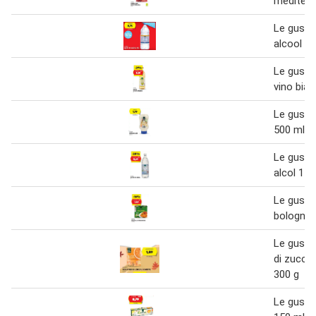
mediterr
Le gusto
alcool xxl
Le gusto
vino bian
Le gusto
500 ml
Le gusto
alcol 1 L
Le gusto 
bolognes
Le gusto 
di zucca
300 g
Le gust