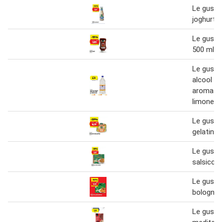
Le gusto
joghurt 
Le gusto
500 ml
Le gusto
alcool
aromatiz
limone XX
Le gusto 
gelatina 
Le gusto 
salsiccia
Le gusto 
bolognes
Le gusto 