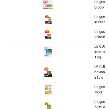
Le gusto
brodo ve
Le gust
in vaso 
Le gusto 
gelatina 
LE GUST
iodato f
1 kg
LE GUST
bovina in
215 g
Le gusto
alcol 1 L
Le gust
cotti al 