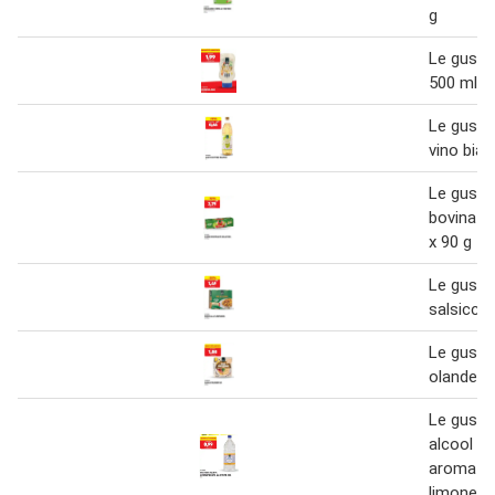
g
Le gusto
500 ml
Le gusto
vino bian
Le gusto
bovina in
x 90 g
Le gusto 
salsiccia
Le gusto
olandese
Le gusto
alcool
aromatiz
limone XX