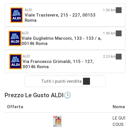
ALDI
1.56 km
Viale Trastevere, 215 - 227, 00153
Roma
ALDI
1.90 km
Viale Guglielmo Marconi, 133 - 133 / a,
00146 Roma
ALDI
2.23 km
Via Francesco Grimaldi, 115 - 127,
00146 Roma
Tutti i punti vendita
Prezzo Le Gusto ALDI🕒
Offerta
Nome
LE GUST
COUS 1 