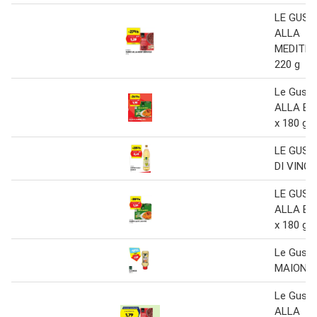
LE GUST
ALLA
MEDITE
220 g
Le Gust
ALLA BO
x 180 g
LE GUST
DI VINO 
LE GUST
ALLA BO
x 180 g
Le Gust
MAIONES
Le Gust
ALLA