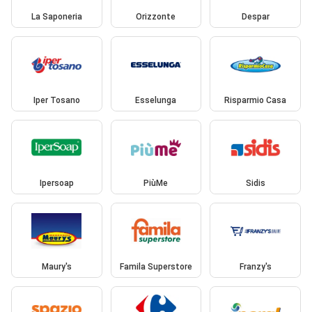
La Saponeria
Orizzonte
Despar
Iper Tosano
Esselunga
Risparmio Casa
Ipersoap
PiùMe
Sidis
Maury's
Famila Superstore
Franzy's