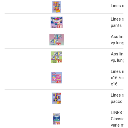
Lines ide
Lines spe
pants
Ass lines
vp lungo 
Ass lines
vp, lungo,
Lines int
x16 /cot
x16
Lines set
pacco do
LINES S
Classic 
varie mis