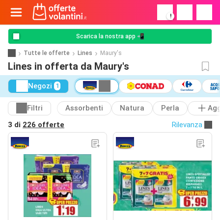
!
Scarica la nostra app 📲
Tutte le offerte
Lines
Maury's
Lines in offerta da Maury's
Negozi
1
Filtri
Assorbenti
Natura
Perla
Agg
3 di
226 offerte
Rilevanza