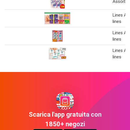
Assorben
Lines As
lines
Lines As
lines
Lines As
lines
Scarica l'app gratuita con
1850+ negozi