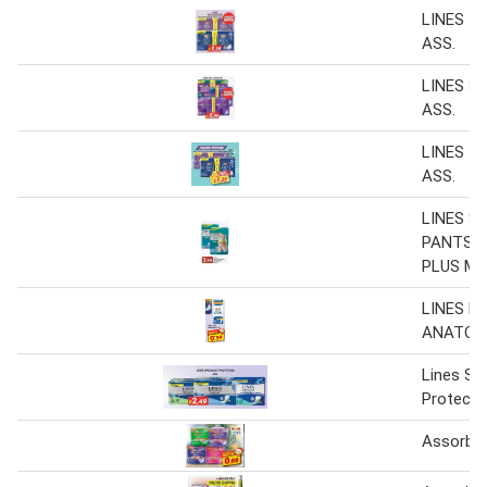
LINES I
ASS.
LINES S
ASS.
LINES I
ASS.
LINES S
PANTS U
PLUS M/
LINES L
ANATOMI
Lines Spe
Protecti
Assorben