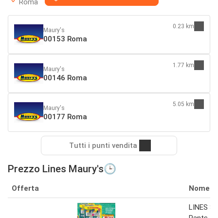
Roma
0.23 km
Maury's
00153 Roma
1.77 km
Maury's
00146 Roma
5.05 km
Maury's
00177 Roma
Tutti i punti vendita
Prezzo Lines Maury's🕒
Offerta
Nome
LINES S