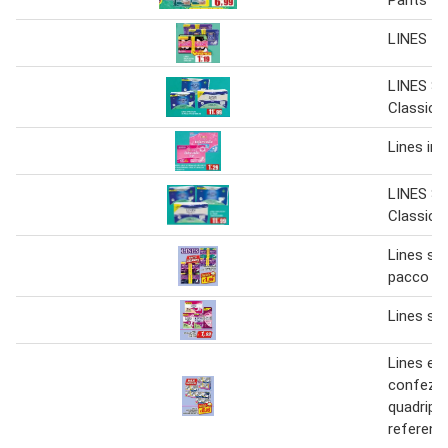
Pants
LINES I
LINES S
Classic
Lines int
LINES S
Classic
Lines set
pacco do
Lines spe
Lines e 
confezi
quadripa
referenz