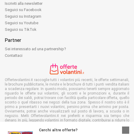
Iscriviti alla newsletter
Seguici su Facebook
Seguici su Instagram
Seguici su Youtube
Seguici su TikTok
Partner
Sei interessato ad una partnership?
Contattaci
Offertevolantini.it raccoglie tutti i volantini più recenti, le offerte settimanali,
le brochure pubblicitarie, le riviste e le brochure di tutti i punti vendita italiani
a scadenza regolare. In questo modo, possiamo tenerti sempre aggiornato
riguardo le offerte sui volantini, gli sconti e le promozioni e, durante il
periodo dei saldi, potrai trovare con facilità quella particolare offerta, quello
sconto o quel ribasso nei negozi della tua zona. Spesso il nostro sito è il
primo a presentarti i nuovi volantini, persino prima che arrivino per posta.
Ovviamente, potrai anche visualizzarli sul posto di lavoro, a scuola o in
negozio. Metti Offertevolantini.it nei preferiti e risparmia sia tempo che
denaro. In più, leggendo volantini in formato digitale, contribuirai a ridurre lo
spreco di carta, aiutando l'ambiente.
Cerchi altre offerte?