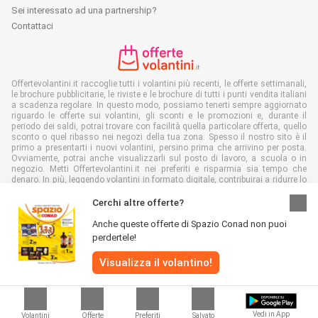
Sei interessato ad una partnership?
Contattaci
Offertevolantini.it raccoglie tutti i volantini più recenti, le offerte settimanali,
le brochure pubblicitarie, le riviste e le brochure di tutti i punti vendita italiani
a scadenza regolare. In questo modo, possiamo tenerti sempre aggiornato
riguardo le offerte sui volantini, gli sconti e le promozioni e, durante il
periodo dei saldi, potrai trovare con facilità quella particolare offerta, quello
sconto o quel ribasso nei negozi della tua zona. Spesso il nostro sito è il
primo a presentarti i nuovi volantini, persino prima che arrivino per posta.
Ovviamente, potrai anche visualizzarli sul posto di lavoro, a scuola o in
negozio. Metti Offertevolantini.it nei preferiti e risparmia sia tempo che
denaro. In più, leggendo volantini in formato digitale, contribuirai a ridurre lo
spreco di carta, aiutando l'ambiente.
Cerchi altre offerte?
Anche queste offerte di Spazio Conad non puoi
perdertele!
Tutti i diritti riservati © Offertevolantini.it 2026 |
Disclaimer
|
Termini e
Visualizza il volantino!
condizioni
|
Politiche sulla privacy
|
Informativa sui cookie
Vedi in App
Volantini
Offerte
Preferiti
Salvato