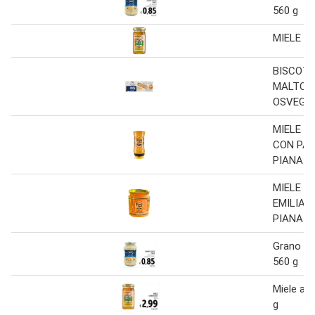
560 g
MIELE A
BISCOTT
MALTO E
OSVEGO 
MIELE MI
CON PAP
PIANA M
MIELE MI
EMILIA
PIANA M
Grano co
560 g
Miele am
g