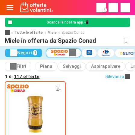
!
Scarica la nostra app 📲
Tutte le offerte
Miele
Spazio Conad
Miele in offerta da Spazio Conad
Negozi
1
Filtri
Piana
Selvaggi
Aspirapolvere
La
1 di
117 offerte
Rilevanza