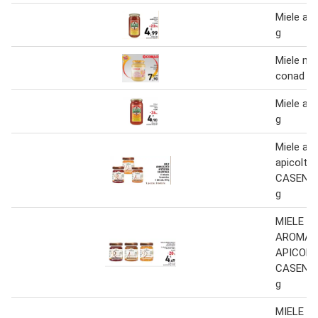
Miele am
g
Miele mill
conad 1 
Miele am
g
Miele ar
apicoltur
CASENTI
g
MIELE
AROMAT
APICOL
CASENTI
g
MIELE I