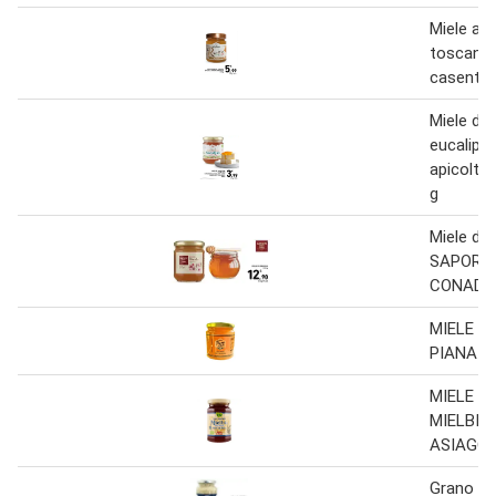
Miele ac
toscano 
casentin
Miele di
eucalipto
apicoltor
g
Miele di
SAPORI 
CONAD 2
MIELE MI
PIANA M
MIELE I
MIELBIO 
ASIAGO
Grano co