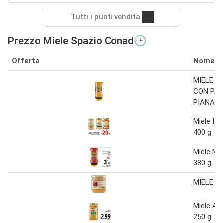
Tutti i punti vendita
Prezzo Miele Spazio Conad🕒
Offerta
Nome
MIELE MI
CON PAP
PIANA M
Miele Ita
400 g
Miele Mil
380 g
MIELE D
Miele A
250 g