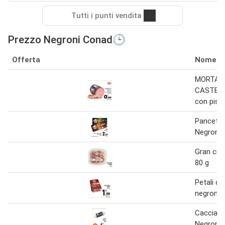
Tutti i punti vendita
Prezzo Negroni Conad🕒
Offerta
Nome
MORTAD
CASTELL
con pist
Pancetta
Negroni 
Gran cru
80 g
Petali di
negroni
Cacciato
Negronet