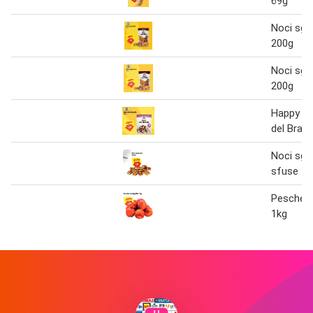
69g
Noci sgu
200g
Noci sgu
200g
Happy Ha
del Brasi
Noci sgu
sfuse
Pesche N
1kg