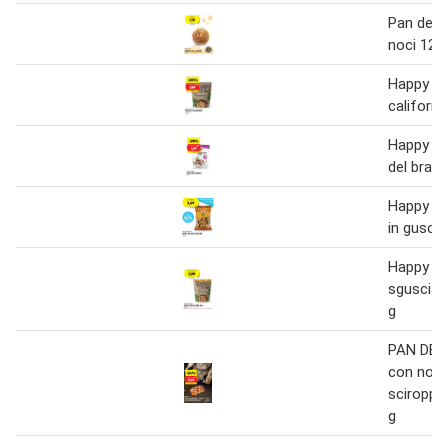
Pan del dì
noci 120
Happy ha
californi
Happy ha
del brasi
Happy ha
in guscio
Happy ha
sgusciat
g
PAN DEL 
con noci
sciroppo
g