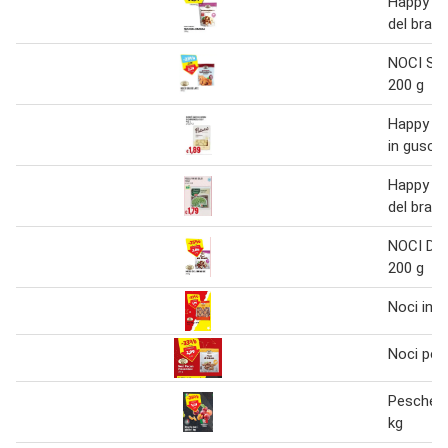
Happy ha
del brasil
NOCI SG
200 g
Happy ha
in guscio
Happy ha
del brasil
NOCI DE
200 g
Noci in g
Noci pec
Pesche no
kg