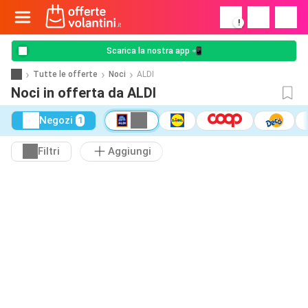
!
Scarica la nostra app 📲
Tutte le offerte
Noci
ALDI
Noci in offerta da ALDI
Negozi
1
Filtri
Aggiungi