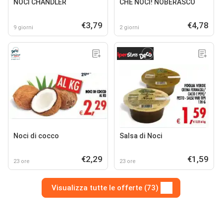
NOCI CHANDLER
CHE NOCI! NOBERASCO
€3,79
€4,78
9 giorni
2 giorni
Noci di cocco
Salsa di Noci
€2,29
€1,59
23 ore
23 ore
Visualizza tutte le offerte (73)