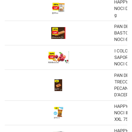
HAPPY 
NOCI DI
g
PAN DEL 
BASTON
NOCI 69 
I COLORI
SAPORE
NOCI GI
PAN DEL 
TRECCIA
PECAN E
D'ACERO 
HAPPY 
NOCI IN
XXL 750 
HAPPY 