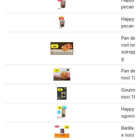
pecan 20
Happy ha
pecan 20
Pan del d
con noci
sciroppo
g
Pan del dì
noci 120
Gourmet 
noci 180
Happy ha
sgusciate
Barilla p
e noci 19