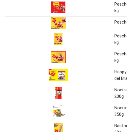
Pesche no
kg
Pesche no
Pesche no
kg
Pesche no
kg
Happy Ha
del Brasi
Noci sgu
200g
Noci in g
350g
Bastonci