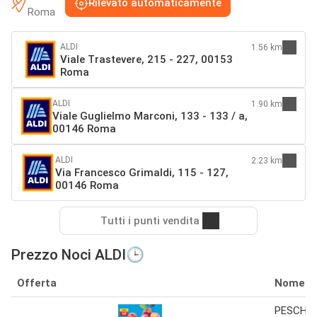
Rilevato automaticamente
Roma
ALDI
1.56 km
Viale Trastevere, 215 - 227, 00153
Roma
ALDI
1.90 km
Viale Guglielmo Marconi, 133 - 133 / a,
00146 Roma
ALDI
2.23 km
Via Francesco Grimaldi, 115 - 127,
00146 Roma
Tutti i punti vendita
Prezzo Noci ALDI🕒
Offerta
Nome
PESCHE 