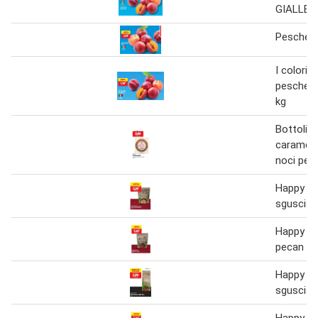
GIALLE 
Pesche 
I colori 
pesche no
kg
Bottoli s
caramell
noci pec
Happy ha
sgusciat
Happy ha
pecan 20
Happy ha
sgusciate
Happy ha