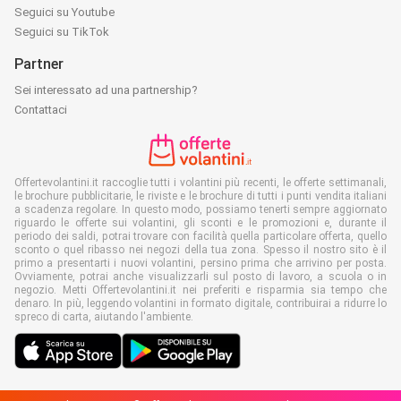
Seguici su Youtube
Seguici su TikTok
Partner
Sei interessato ad una partnership?
Contattaci
Offertevolantini.it raccoglie tutti i volantini più recenti, le offerte settimanali,
le brochure pubblicitarie, le riviste e le brochure di tutti i punti vendita italiani
a scadenza regolare. In questo modo, possiamo tenerti sempre aggiornato
riguardo le offerte sui volantini, gli sconti e le promozioni e, durante il
periodo dei saldi, potrai trovare con facilità quella particolare offerta, quello
sconto o quel ribasso nei negozi della tua zona. Spesso il nostro sito è il
primo a presentarti i nuovi volantini, persino prima che arrivino per posta.
Ovviamente, potrai anche visualizzarli sul posto di lavoro, a scuola o in
negozio. Metti Offertevolantini.it nei preferiti e risparmia sia tempo che
denaro. In più, leggendo volantini in formato digitale, contribuirai a ridurre lo
spreco di carta, aiutando l'ambiente.