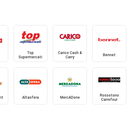
Top
Carico Cash &
Bennet
Supermercati
Carry
Rossotono
nt
Altasfera
MercADone
Carrefour