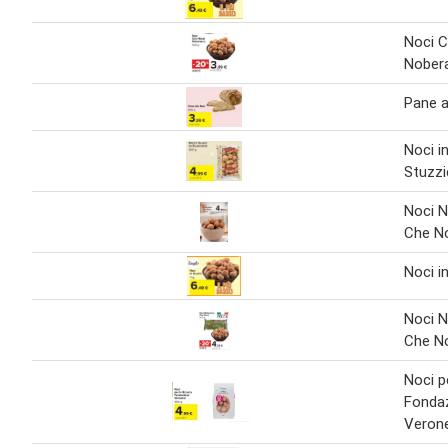
Noci 
Nober
Pane a
Noci i
Stuzzi
Noci 
Che No
Noci i
Noci 
Che N
Noci p
Fonda
Veron