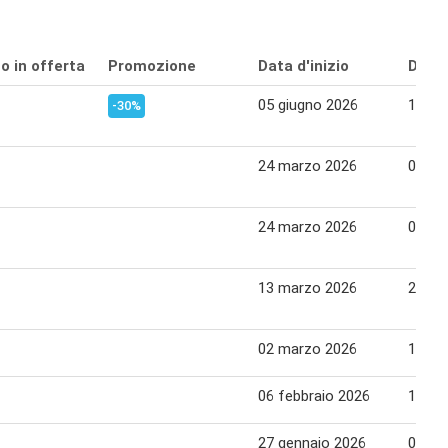
o in offerta
Promozione
Data d'inizio
Data 
05 giugno 2026
15 gi
-30%
24 marzo 2026
06 apr
24 marzo 2026
06 apr
13 marzo 2026
23 ma
02 marzo 2026
12 ma
06 febbraio 2026
15 fe
27 gennaio 2026
05 fe