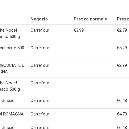
Negozio
Prezzo normale
Prezz
Che Noce!
Carrefour
€3,99
€2,79
asco 500 g
cusciate 500
Carrefour
€5,29
SGUSCIATE DI
Carrefour
€2,99
GNA
Che Noce!
Carrefour
asco 500 g
n Guscio
Carrefour
€6,48
DI ROMAGNA
Carrefour
€4,79
n Guscio
Carrefour
€6,48