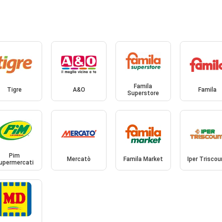
Famila
Tigre
A&O
Famila
Superstore
Pim
Mercatò
Famila Market
Iper Triscou
upermercati