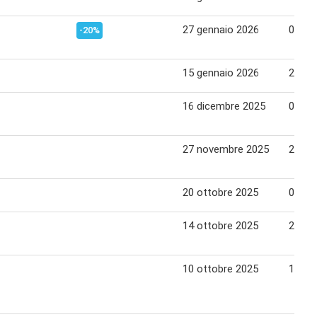
27 gennaio 2026
05 fe
-20%
15 gennaio 2026
26 ge
16 dicembre 2025
01 ge
27 novembre 2025
24 di
20 ottobre 2025
03 no
14 ottobre 2025
23 ot
10 ottobre 2025
19 ot