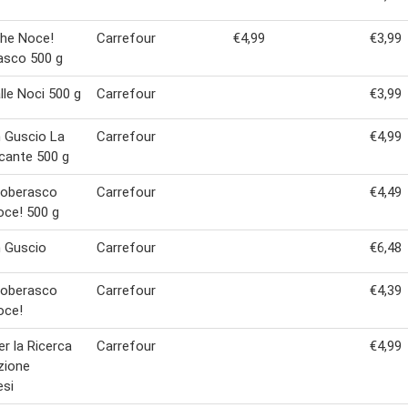
Che Noce!
Carrefour
€4,99
€3,99
asco 500 g
lle Noci 500 g
Carrefour
€3,99
n Guscio La
Carrefour
€4,99
cante 500 g
Noberasco
Carrefour
€4,49
ce! 500 g
n Guscio
Carrefour
€6,48
Noberasco
Carrefour
€4,39
oce!
er la Ricerca
Carrefour
€4,99
zione
esi