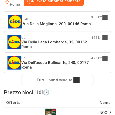
Rilevato automaticamente
Roma
3.88 km
Lidl
Via Della Magliana, 200, 00146 Roma
Lidl
4.55 km
Via Della Lega Lombarda, 32, 00162
Roma
Lidl
4.98 km
Via Dell'acqua Bullicante, 248, 00177
Roma
Tutti i punti vendita
Prezzo Noci Lidl🕒
Offerta
Nome
NOCI SG