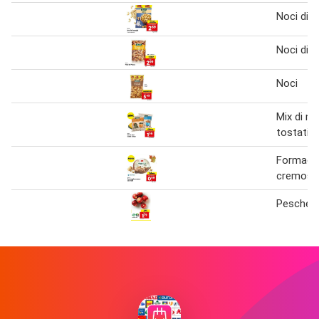
Noci di a
Noci di 
Noci
Mix di no
tostati
Formagg
cremoso
Pesche 