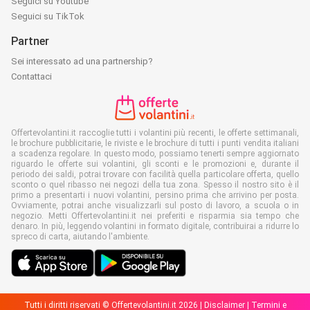
Seguici su Youtube
Seguici su TikTok
Partner
Sei interessato ad una partnership?
Contattaci
Offertevolantini.it raccoglie tutti i volantini più recenti, le offerte settimanali,
le brochure pubblicitarie, le riviste e le brochure di tutti i punti vendita italiani
a scadenza regolare. In questo modo, possiamo tenerti sempre aggiornato
riguardo le offerte sui volantini, gli sconti e le promozioni e, durante il
periodo dei saldi, potrai trovare con facilità quella particolare offerta, quello
sconto o quel ribasso nei negozi della tua zona. Spesso il nostro sito è il
primo a presentarti i nuovi volantini, persino prima che arrivino per posta.
Ovviamente, potrai anche visualizzarli sul posto di lavoro, a scuola o in
negozio. Metti Offertevolantini.it nei preferiti e risparmia sia tempo che
denaro. In più, leggendo volantini in formato digitale, contribuirai a ridurre lo
spreco di carta, aiutando l'ambiente.
Tutti i diritti riservati © Offertevolantini.it 2026 |
Disclaimer
|
Termini e