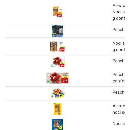
Alesto S
Noci sgu
g confez
Pesche n
Noci sgu
g confez
Pesche n
Pesche n
confezi
Pesche n
Alesto s
noci sgu
Noci sgu