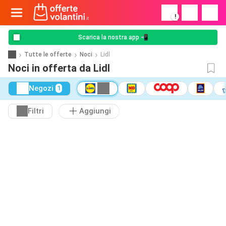
!
Scarica la nostra app 📲
Tutte le offerte
Noci
Lidl
Noci in offerta da Lidl
Negozi
1
Filtri
Aggiungi