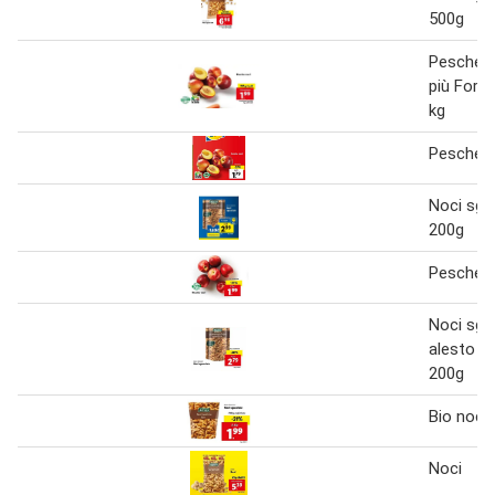
500g
Pesche n
più Form
kg
Pesche n
Noci sgu
200g
Pesche n
Noci sgu
alesto s
200g
Bio noci
Noci