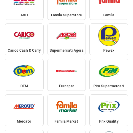
A&O
Famila Superstore
Famila
Carico Cash & Carry
Supermercati Agorà
Pewex
DEM
Eurospar
Pim Supermercati
Mercatò
Famila Market
Prix Quality