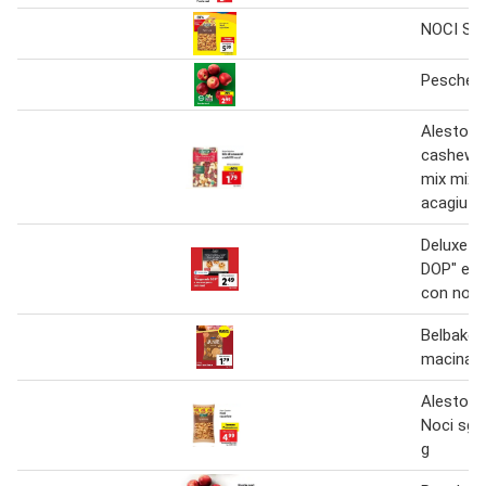
NOCI SG
Pesche N
Alesto s
cashew-c
mix mix d
acagiu 2
Deluxe "
DOP" e 
con noci
Belbake 
macinate
Alesto S
Noci sgu
g