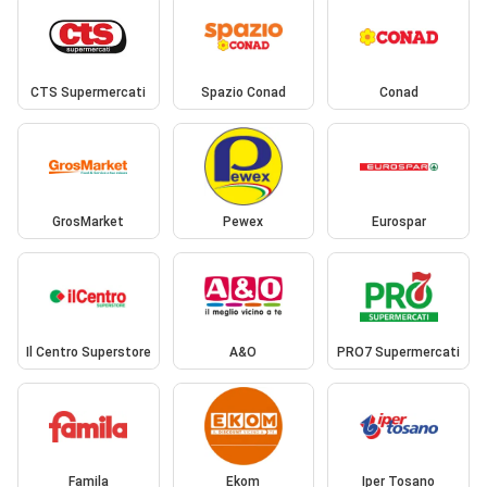
CTS Supermercati
Spazio Conad
Conad
GrosMarket
Pewex
Eurospar
Il Centro Superstore
A&O
PRO7 Supermercati
Famila
Ekom
Iper Tosano