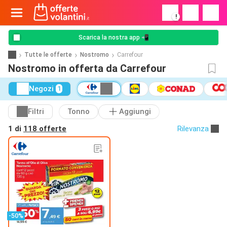
!
Scarica la nostra app 📲
Tutte le offerte
Nostromo
Carrefour
Nostromo in offerta da Carrefour
Negozi
1
Filtri
Tonno
Aggiungi
1 di
118 offerte
Rilevanza
-50%