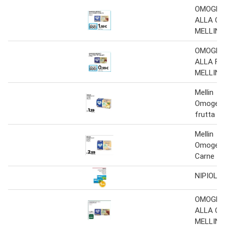
OMOGEN
ALLA C
MELLIN
OMOGEN
ALLA F
MELLIN
Mellin
Omogenei
frutta var
Mellin
Omogenei
Carne
NIPIOL
OMOGEN
ALLA C
MELLIN