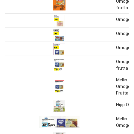
Omogenei
frutta
Omogene
Omogene
Omogene
Omogenei
frutta m
Mellin
Omogenei
Frutta
Hipp Omo
Mellin
Omogene