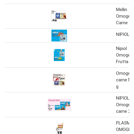
Mellin
Omogenei
Carne
NIPIOL
Nipiol
Omogenei
Frutta
Omogenei
carne ME
g
NIPIOL
Omogenei
carne 2 x
PLASMO
OMOGEN