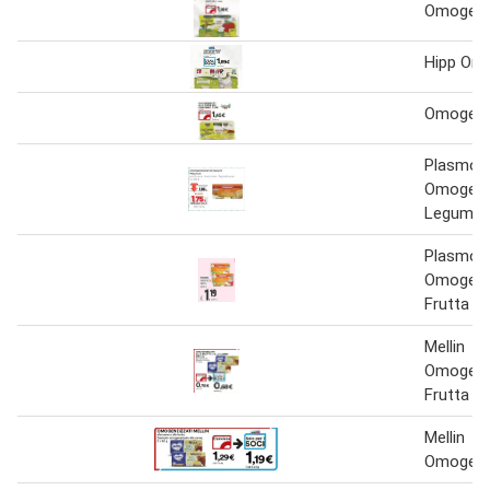
Omogene
Hipp Omo
Omogene
Plasmon
Omogenei
Legumi
Plasmon
Omogene
Frutta 2
Mellin
Omogenei
Frutta
Mellin
Omogene