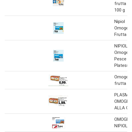
frutta va
100 g
Nipiol
Omogenei
Frutta
NIPIOL
Omogenei
Pesce
Platessa
Omogenei
frutta
PLASMO
OMOGEN
ALLA C
OMOGEN
NIPIOL