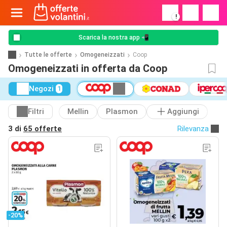
!
Scarica la nostra app 📲
Tutte le offerte
Omogeneizzati
Coop
Omogeneizzati in offerta da Coop
Negozi
1
Filtri
Mellin
Plasmon
Aggiungi
3 di
65 offerte
Rilevanza
-20%