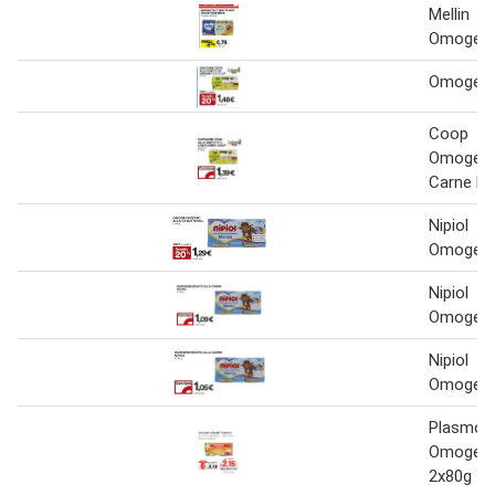
Mellin
Omogene
Omogene
Coop
Omogenei
Carne Bi
Nipiol
Omogene
Nipiol
Omogene
Nipiol
Omogene
Plasmon
Omogene
2x80g