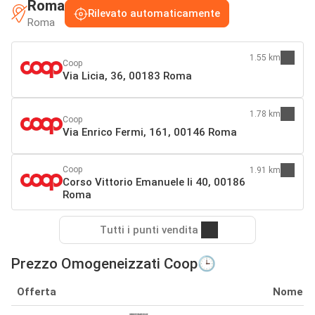
Roma
Rilevato automaticamente
Roma
1.55 km
Coop
Via Licia, 36, 00183 Roma
1.78 km
Coop
Via Enrico Fermi, 161, 00146 Roma
Coop
1.91 km
Corso Vittorio Emanuele Ii 40, 00186
Roma
Tutti i punti vendita
Prezzo Omogeneizzati Coop🕒
Offerta
Nome