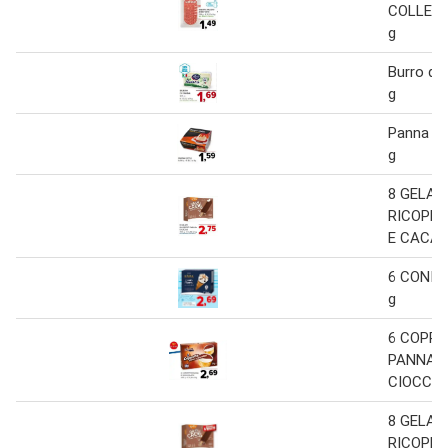
COLLE m
g
Burro di
g
Panna co
g
8 GELAT
RICOPER
E CACA
6 CONI 
g
6 COPP
PANNA E
CIOCCOL
8 GELAT
RICOPER