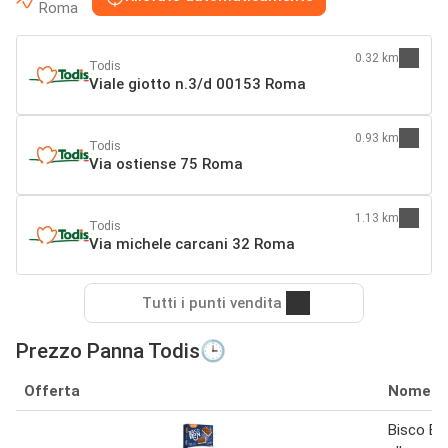
Roma
0.32 km
Todis
Viale giotto n.3/d 00153 Roma
0.93 km
Todis
Via ostiense 75 Roma
1.13 km
Todis
Via michele carcani 32 Roma
Tutti i punti vendita
Prezzo Panna Todis🕒
Offerta
Nome
Bisco Bo