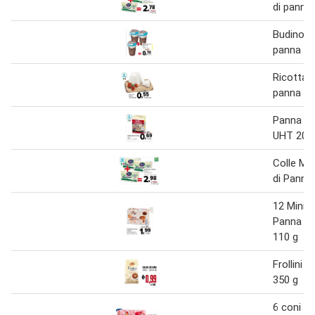
di panna
Budino a
panna
Ricotta 
panna
Panna da
UHT 200
Colle Ma
di Panna
12 Mini 
Panna e 
110 g
Frollini 
350 g
6 coni c