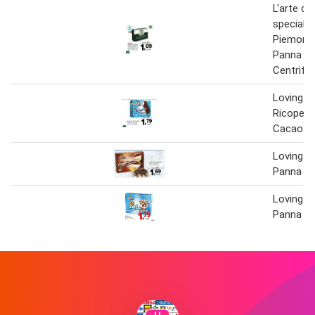
L'arte del
specialit
Piemont
Panna Fr
Centrifu
Loving 8 
Ricopert
Cacao
Loving 6
Panna E 
Loving 6 
Panna