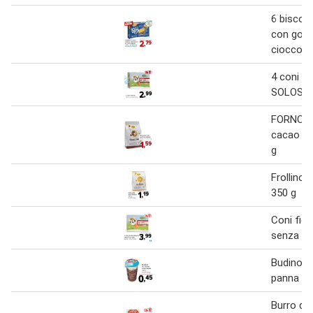
6 biscott
con gocc
cioccola
4 coni p
SOLOSAN
FORNO Fr
cacao e 
g
Frollino 
350 g
Coni fior
senza gl
Budino a
panna 20
Burro di