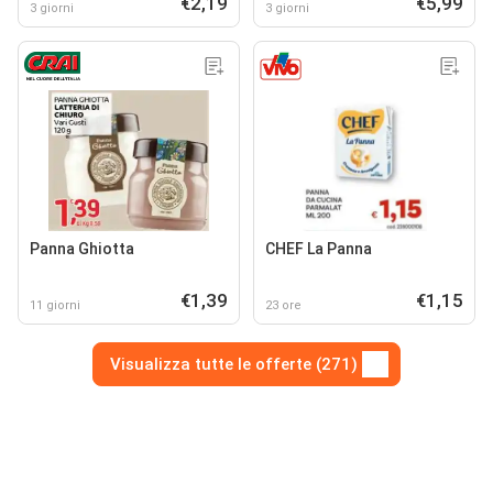
€2,19
€5,99
3 giorni
3 giorni
Panna Ghiotta
CHEF La Panna
€1,39
€1,15
11 giorni
23 ore
Visualizza tutte le offerte (271)