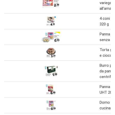
variegati
all'amar
4 coni fi
320 g
Panna da
senza la
Torta ge
e ciocco
Burro pi
da panna
centrifu
Panna Da
UHT 200
Domo - 
cucina 2