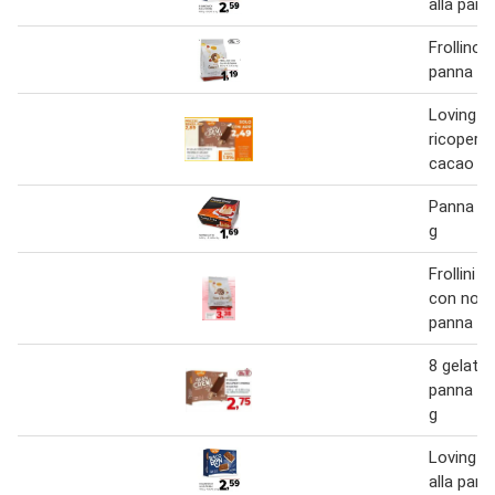
alla pann
Frollino
panna 35
Loving 8 
ricoperti
cacao 40
Panna Co
g
Frollini a
con nocc
panna 35
8 gelati r
panna e 
g
Loving 8
alla pann