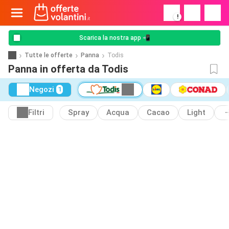
!
Scarica la nostra app 📲
Tutte le offerte
Panna
Todis
Panna in offerta da Todis
Negozi
1
Filtri
Spray
Acqua
Cacao
Light