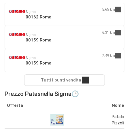
5.65 km
Sigma
00162 Roma
6.31 km
Sigma
00159 Roma
7.49 km
Sigma
00159 Roma
Tutti i punti vendita
Prezzo Patasnella Sigma🕒
Offerta
Nome
Patatine
Pizzoli 1