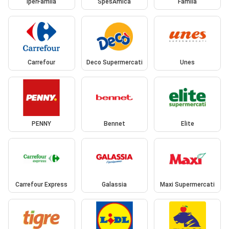
IperFamila
SpesAmica
Famila
Carrefour
Deco Supermercati
Unes
PENNY
Bennet
Elite
Carrefour Express
Galassia
Maxi Supermercati