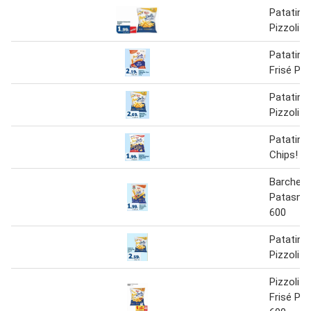
Patatine
Pizzoli 1
Patatine
Frisé Piz
Patatine
Pizzoli 1
Patatin
Chips! P
Barchett
Patasnell
600
Patatine
Pizzoli k
Pizzoli P
Frisé Pat