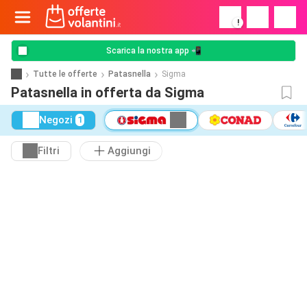
!
Scarica la nostra app 📲
Tutte le offerte
Patasnella
Sigma
Patasnella in offerta da Sigma
Negozi
1
Filtri
Aggiungi