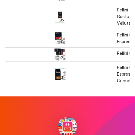
Pellini -
Gusto Ba
Vellutat
Pellini C
Espresso
Pellini C
Pellini C
Espresso
Cremoso