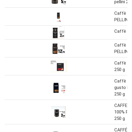
pellini 25
Caffè vi
PELLINI
Caffè to
Caffè vi
PELLINI i
Caffè PE
250 g
Caffè e
gusto ba
250 g
CAFFE' 
100% PE
250 g
CAFFÉ A