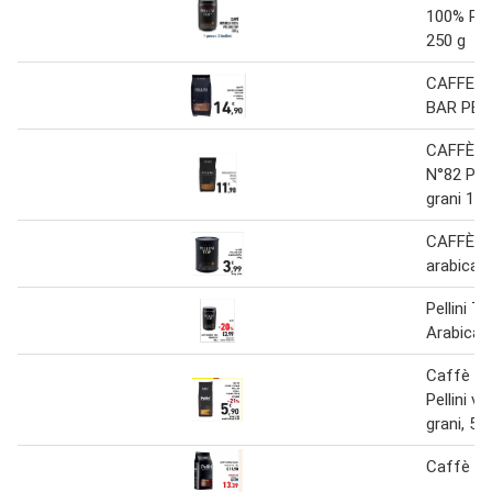
100% PE
250 g
CAFFE E
BAR PELL
CAFFÈ V
N°82 PEL
grani 1 k
CAFFÈ P
arabica 
Pellini T
Arabica 
Caffè Es
Pellini vi
grani, 50
Caffè in g