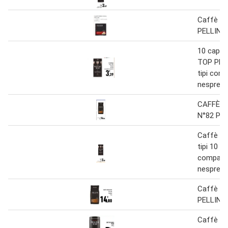
Caffè p
PELLINI 
10 capsu
TOP PELL
tipi compa
nespres
CAFFÈ V
N°82 PEL
Caffè top
tipi 10 c
compatibi
nespres
Caffè vi
PELLINI i
Caffè to