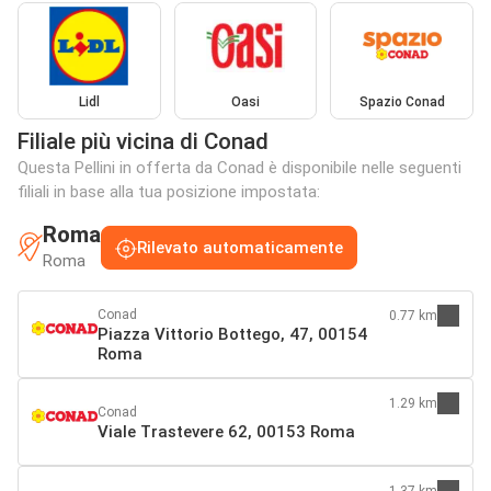
Lidl
Oasi
Spazio Conad
Filiale più vicina di Conad
Questa Pellini in offerta da Conad è disponibile nelle seguenti
filiali in base alla tua posizione impostata:
Roma
Rilevato automaticamente
Roma
Conad
0.77 km
Piazza Vittorio Bottego, 47, 00154
Roma
1.29 km
Conad
Viale Trastevere 62, 00153 Roma