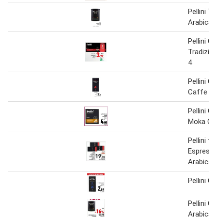
Pellini T
Arabica 
Pellini 
Tradizion
4
Pellini C
Caffe 10
Pellini C
Moka Cr
Pellini t
Espress
Arabica
Pellini C
Pellini C
Arabica 