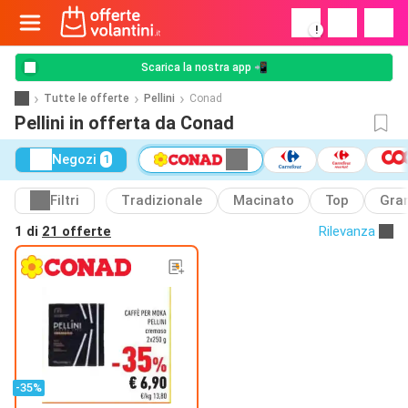
!
Scarica la nostra app 📲
Tutte le offerte
Pellini
Conad
Pellini in offerta da Conad
Negozi
1
Filtri
Tradizionale
Macinato
Top
Gra
1 di
21 offerte
Rilevanza
-35%