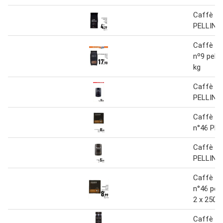
Caffè m
PELLINI 
Caffè es
nº9 pellin
kg
Caffè ar
PELLINI 
Caffè e
n°46 PEL
Caffè ar
PELLINI 
Caffè e
n°46 pel
2 x 250 g
Caffè to