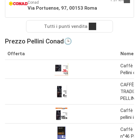
1.37 km
Conad
Via Portuense, 97, 00153 Roma
Tutti i punti vendita
Prezzo Pellini Conad🕒
Offerta
Nome
Caffè p
Pellini 
CAFFÈ V
TRADIZI
PELLINI 
Caffè vi
pellini in
Caffè e
n°46 PEL