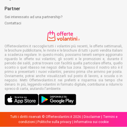
Partner
Sei interessato ad una partnership?
Contattaci
Offertevolantini.it raccoglie tutti i volantini più recenti, le offerte settimanali,
le brochure pubblicitarie, le riviste e le brochure di tutti i punti vendita italiani
a scadenza regolare. In questo modo, possiamo tenerti sempre aggiornato
riguardo le offerte sui volantini, gli sconti e le promozioni e, durante il
periodo dei saldi, potrai trovare con facilità quella particolare offerta, quello
sconto o quel ribasso nei negozi della tua zona. Spesso il nostro sito è il
primo a presentarti i nuovi volantini, persino prima che arrivino per posta.
Ovviamente, potrai anche visualizzarli sul posto di lavoro, a scuola o in
negozio. Metti Offertevolantini.it nei preferiti e risparmia sia tempo che
denaro. In più, leggendo volantini in formato digitale, contribuirai a ridurre lo
spreco di carta, aiutando l'ambiente.
Tutti i diritti riservati © Offertevolantini.it 2026 |
Disclaimer
|
Termini e
condizioni
|
Politiche sulla privacy
|
Informativa sui cookie