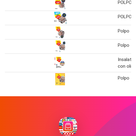
POLPO
POLPO
Polpo
Polpo
Insalata 
con olive
Polpo