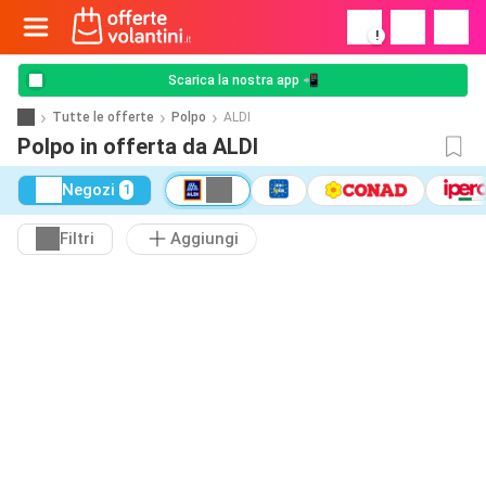
!
Scarica la nostra app 📲
Tutte le offerte
Polpo
ALDI
Polpo in offerta da ALDI
Negozi
1
Filtri
Aggiungi