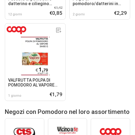
datterino e ciliegino
pomodoro/datterini in
€1,42
Agromonte
pezzi Mutti
€0,85
€2,29
12 giorni
2 giorni
VALFRUTTA POLPA DI
POMODORO AL VAPORE
3X400 G
€1,79
1 giorno
Negozi con Pomodoro nel loro assortimento