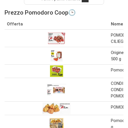
Prezzo Pomodoro Coop🕒
Offerta
Nome
POMODO
CILIEGIA
Origine 
500 g
Pomodoro
CONDISC
CONDISC
POMODO
POMODOR
Pomodoro
g