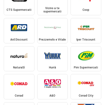
Vicino a te
CTS Supermercati
Coop
supermercati
Ard Discount
Prezzemolo e Vitale
Iper Triscount
NaturaSì
Hurrà
Pim Supermercati
Conad
A&O
Conad City