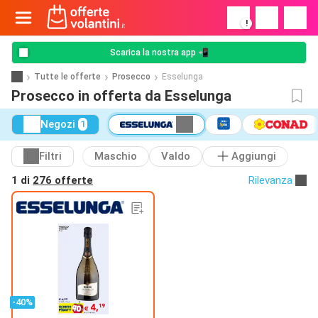
!
Scarica la nostra app 📲
Tutte le offerte
Prosecco
Esselunga
Prosecco in offerta da Esselunga
Negozi
1
Filtri
Maschio
Valdo
Aggiungi
1 di
276 offerte
Rilevanza
-40%