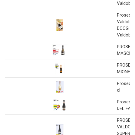
Valdobbi
Prosecco
Valdobbi
DOCG Can
Valdobbi
PROSEC
MASCHI
PROSEC
MIONET
Prosecc
cl
Prosecc
DEL FAED
PROSEC
VALDOB
SUPERIO