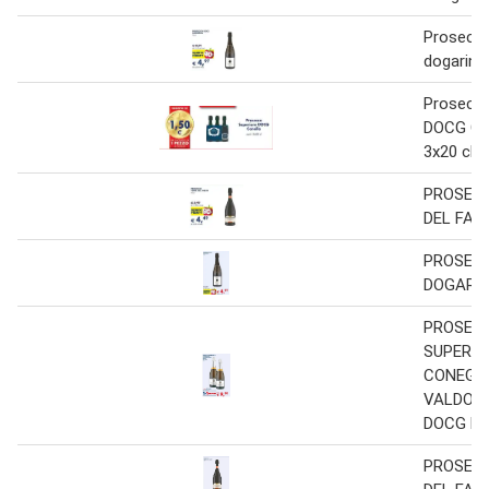
Prosecc
dogarina 
Prosecco
DOCG Can
3x20 cl
PROSEC
DEL FAED
PROSEC
DOGARIN
PROSEC
SUPERIO
CONEGL
VALDOB
DOCG LE 
PROSEC