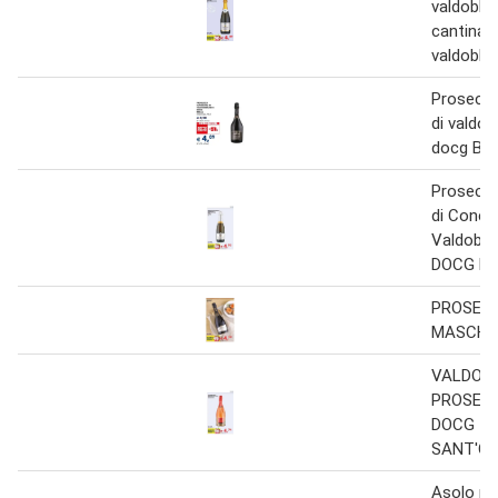
valdobbi
cantina d
valdobbi
Prosecco
di valdo
docg BOL
Prosecco
di Coneg
Valdobbi
DOCG Le
PROSEC
MASCHI
VALDOB
PROSECC
DOCG
SANT'O
Asolo p