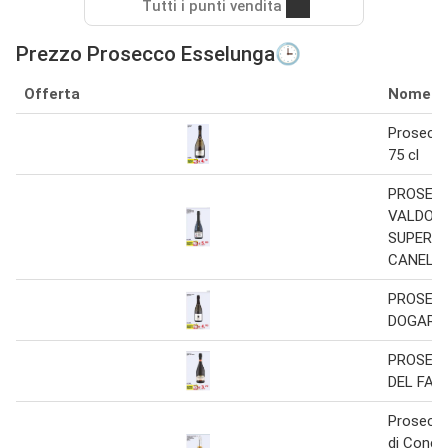
Tutti i punti vendita
Prezzo Prosecco Esselunga🕒
Offerta
Nome
Prosecc
75 cl
PROSEC
VALDOB
SUPERIO
CANELL
PROSEC
DOGARI
PROSEC
DEL FAE
Prosecco
di Coneg