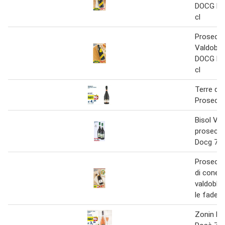
DOCG Mi
cl
Prosecco
Valdobbi
DOCG Mi
cl
Terre de
Prosecco
Bisol Va
prosecco
Docg 75 
Prosecco
di coneg
valdobbi
le fade 7
Zonin P