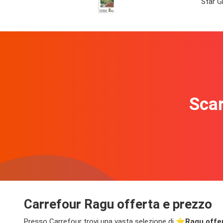
Star G
Scar
Carrefour Ragu offerta e prezzo
Presso Carrefour trovi una vasta selezione di ⭐️
Ragu offe