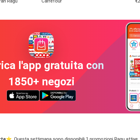
ran Ragu
Carrefour
€2
ica l'app gratuita con
1850+ negozi
rte
⭐️. Questa settimana sono disponibili 1 promozioni Ragu attive. Ri