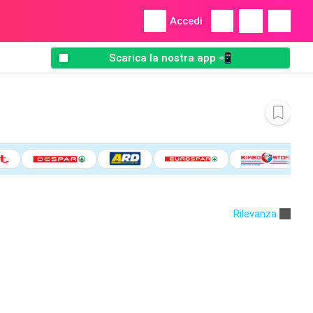
Accedi
Scarica la nostra app 📲
Rilevanza