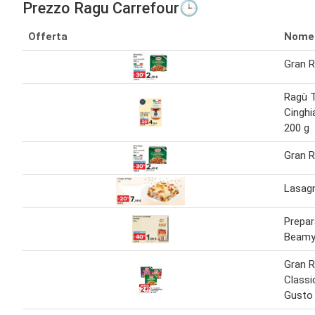
Prezzo Ragu Carrefour🕒
Offerta
Nome
Gran R
Ragù 
Cinghia
200 g
Gran R
Lasagn
Prepar
Beamy
Gran R
Classi
Gusto