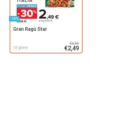
-30%
Gran Ragù Star
€3,56
€2,49
10 giorni