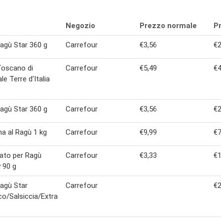
Negozio
Prezzo normale
Pr
agù Star 360 g
Carrefour
€3,56
€2
Toscano di
Carrefour
€5,49
€4
le Terre d'Italia
agù Star 360 g
Carrefour
€3,56
€2
a al Ragù 1 kg
Carrefour
€9,99
€7
ato per Ragù
Carrefour
€3,33
€1
 90 g
agù Star
Carrefour
€2
co/Salsiccia/Extra