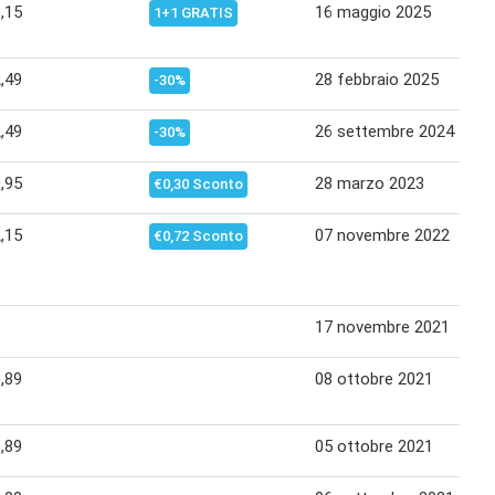
,15
16 maggio 2025
2
1+1 GRATIS
,49
28 febbraio 2025
1
-30%
,49
26 settembre 2024
1
-30%
,95
28 marzo 2023
10
€0,30 Sconto
,15
07 novembre 2022
1
€0,72 Sconto
17 novembre 2021
2
,89
08 ottobre 2021
1
,89
05 ottobre 2021
0