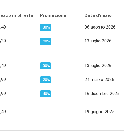
ezzo in offerta
Promozione
Data d'inizio
D
,49
06 agosto 2026
1
-30%
,39
13 luglio 2026
0
-20%
,49
13 luglio 2026
23
-30%
,99
24 marzo 2026
06
-20%
,99
16 dicembre 2025
0
-40%
,49
19 giugno 2025
02