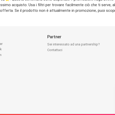
simo acquisto. Usa i filtri per trovare facilmente ciò che ti serve, al
rta. Se il prodotto non è attualmente in promozione, puoi scoprire 
Partner
ter
Sei interessato ad una partnership?
ok
Contattaci
am