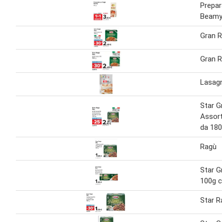
Prepar
Beamy
Gran R
Gran R
Lasagn
Star G
Assort
da 180
Ragù
Star G
100g 
Star R