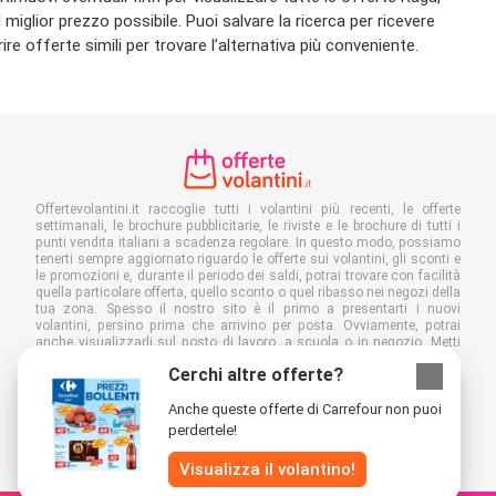
 miglior prezzo possibile. Puoi salvare la ricerca per ricevere
offerte simili per trovare l’alternativa più conveniente.
Offertevolantini.it raccoglie tutti i volantini più recenti, le offerte
settimanali, le brochure pubblicitarie, le riviste e le brochure di tutti i
punti vendita italiani a scadenza regolare. In questo modo, possiamo
tenerti sempre aggiornato riguardo le offerte sui volantini, gli sconti e
le promozioni e, durante il periodo dei saldi, potrai trovare con facilità
quella particolare offerta, quello sconto o quel ribasso nei negozi della
tua zona. Spesso il nostro sito è il primo a presentarti i nuovi
volantini, persino prima che arrivino per posta. Ovviamente, potrai
anche visualizzarli sul posto di lavoro, a scuola o in negozio. Metti
Offertevolantini.it nei preferiti e risparmia sia tempo che denaro. In più,
Cerchi altre offerte?
leggendo volantini in formato digitale, contribuirai a ridurre lo spreco
di carta, aiutando l'ambiente.
Anche queste offerte di Carrefour non puoi
perdertele!
Visualizza il volantino!